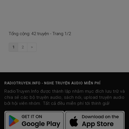
Tổng cộng: 42 truyện - Trang 1/2
1
2
>
RADIOTRUYEN.INFO - NGHE TRUYỆN AUDIO MIỄN PHÍ
RadioTruyen.Info được thành lập nhằm mục đích lưu trữ và
chia sẻ các bộ truyện audio, sách nói, upload truyện audio
bởi hội viên nhóm. Tất cả đều miễn phí tới thính giả!