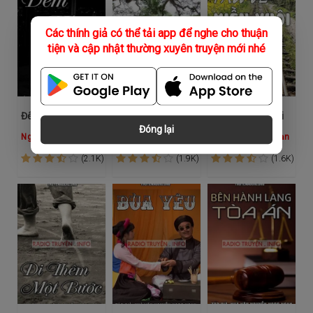
Các thính giả có thể tải app để nghe cho thuận
tiện và cập nhật thường xuyên truyện mới nhé
Đêm vắng
Người khách lạ
Tàu về miền xuôi
Đóng lại
Nguyễn Ngọc Ngạn
Nguyễn Ngọc Ngạn
Hồng Đào
Nguyễn Ngọc Ngạn
(2.1K)
(1.9K)
(1.6K)