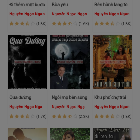
Đi thêm một bước
Bùa yêu
Bên hành lang tòa án
Nguyễn Ngọc Ngạn
Nguyễn Ngọc Ngạn
Nguyễn Ngọc Ngạn
(1.8K)
(1.6K)
(1.8K)
Qua đường
Ngôi mộ bên sông
Khu phố chợ trời
Nguyễn Ngọc Ngạn
Hồng Đào
Nguyễn Ngọc Ngạn
Hồng Đào
Nguyễn Ngọc Ngạn
(1.7K)
(2.3K)
(1.8K)