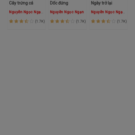
Cây trứng cá
Dốc đứng
Ngày trở lại
Nguyễn Ngọc Ngạn
,
Hồng Đào
Nguyễn Ngọc Ngạn
Nguyễn Ngọc Ngạn
Hồng
(1.7K)
(1.7K)
(1.7K)