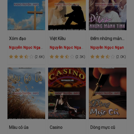
Xóm đạo
Việt Kiều
Đếm những mảnh tình
Nguyễn Ngọc Ngạn
Hồng Đào
Nguyễn Ngọc Ngạn
Hồng Đào
Nguyễn Ngọc Ngạn
(2.6K)
(2.3K)
(2.0K)
Màu cỏ úa
Casino
Dòng mực cũ