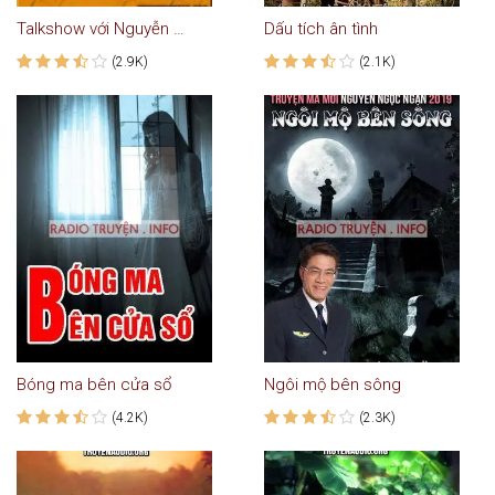
Talkshow với Nguyễn Ngọc Ngạn #5: Ghen Tuông & Ganh Tị
Dấu tích ân tình
(2.9K)
(2.1K)
Bóng ma bên cửa sổ
Ngôi mộ bên sông
(4.2K)
(2.3K)