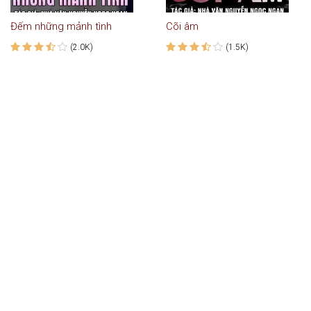
Đếm những mảnh tình
Cõi âm
(2.0K)
(1.5K)