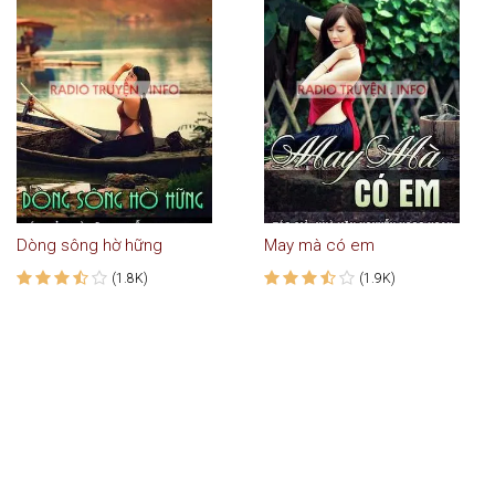
Dòng sông hờ hững
May mà có em
(1.8K)
(1.9K)