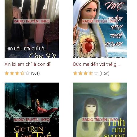
Xin lỗi em chỉ là con đĩ
Đức mẹ đến với thế gian
(361)
(1.6K)