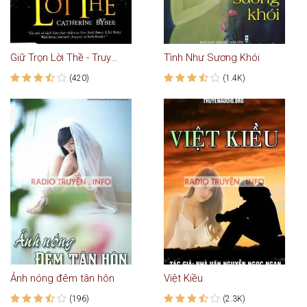
Giữ Trọn Lời Thề - Truyện Ngắn
Tình Như Sương Khói
(420)
(1.4K)
Ảnh nóng đêm tân hôn
Việt Kiều
(196)
(2.3K)