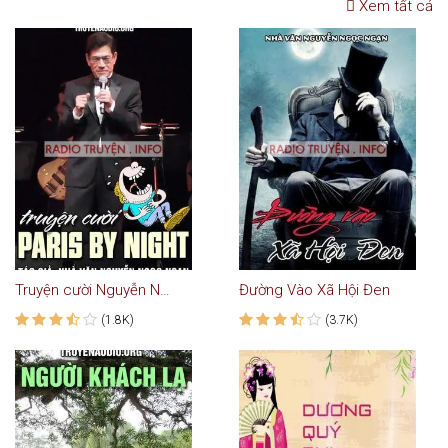
Xem tất cả
Truyện cười Nguyễn Ngọc Ngạn - Paris By Night
Đường Vào Xã Hội Đen
(1.8K)
(3.7K)