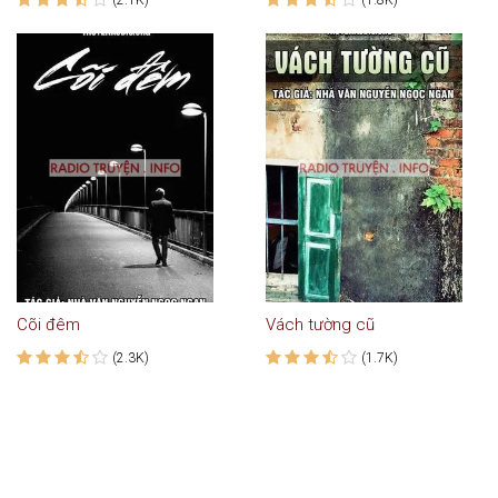
Cõi đêm
Vách tường cũ
(2.3K)
(1.7K)