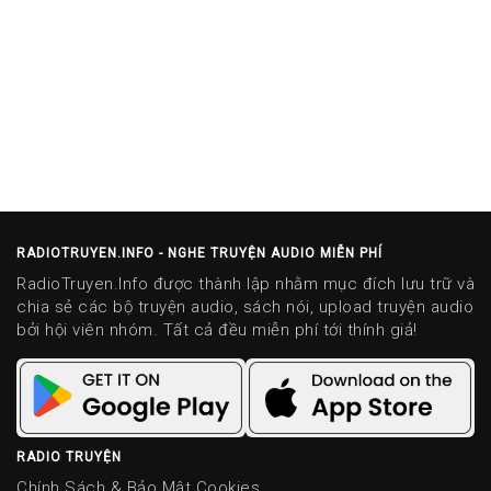
RADIOTRUYEN.INFO - NGHE TRUYỆN AUDIO MIỄN PHÍ
RadioTruyen.Info được thành lập nhằm mục đích lưu trữ và
chia sẻ các bộ truyện audio, sách nói, upload truyện audio
bởi hội viên nhóm. Tất cả đều miễn phí tới thính giả!
RADIO TRUYỆN
Chính Sách & Bảo Mật Cookies