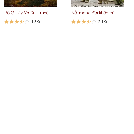
Bố Ơi Lấy Vợ Đi - Truyện Ngắn
Nỗi mong đợi khốn cùng
(1.5K)
(2.1K)