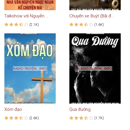
Talkshow với Nguyễn Ngọc Ngạn #1: Kể Truyện Ma
Chuyến xe Buýt (Bãi đất hoang sau nhà)
(2.1K)
(1.6K)
Xóm đạo
Qua đường
(2.6K)
(1.7K)