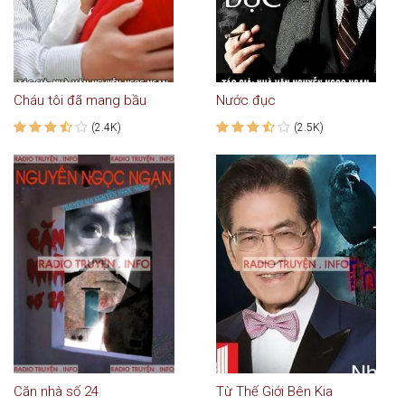
Cháu tôi đã mang bầu
Nước đục
(2.4K)
(2.5K)
Căn nhà số 24
Từ Thế Giới Bên Kia