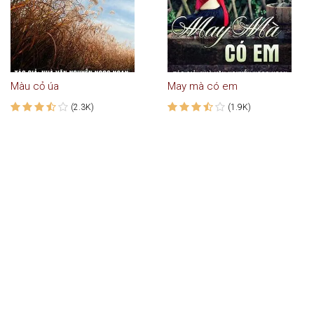
Màu cỏ úa
May mà có em
(2.3K)
(1.9K)