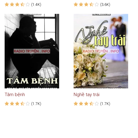
(1.4K)
(3.6K)
Tâm bệnh
Nghề tay trái
(1.7K)
(1.7K)