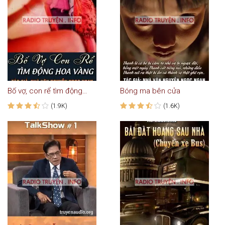
Bố vợ, con rể tìm động hoa vàng
Bóng ma bên cửa
(1.9K)
(1.6K)