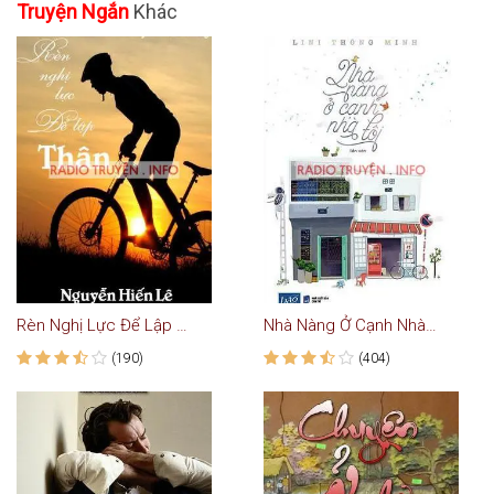
Truyện Ngắn
Khác
Rèn Nghị Lực Để Lập Thân - Truyện Audio Hay
Nhà Nàng Ở Cạnh Nhà Tôi
(190)
(404)