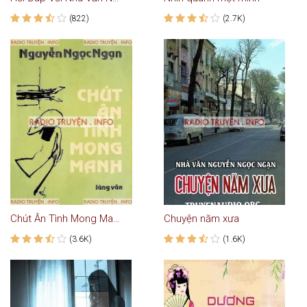
(822)
(2.7K)
Chút Ân Tình Mong Manh
Chuyện năm xưa
(3.6K)
(1.6K)