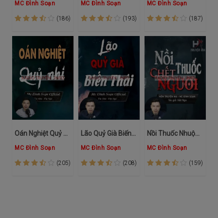
MC Đình Soạn
MC Đình Soạn
MC Đình Soạn
(186)
(193)
(187)
Oán Nghiệt Quỷ Nhi
Lão Quỷ Già Biến Thái
Nồi Thuốc Nhuộm Chết Chóc
MC Đình Soạn
MC Đình Soạn
MC Đình Soạn
(205)
(208)
(159)