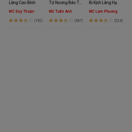
Làng Cao Bình
Tứ Nương Báo Thù
Bi Kịch Làng Hạ
MC Duy Thuận
MC Tuấn Anh
MC Lam Phương
(192)
(367)
(224)