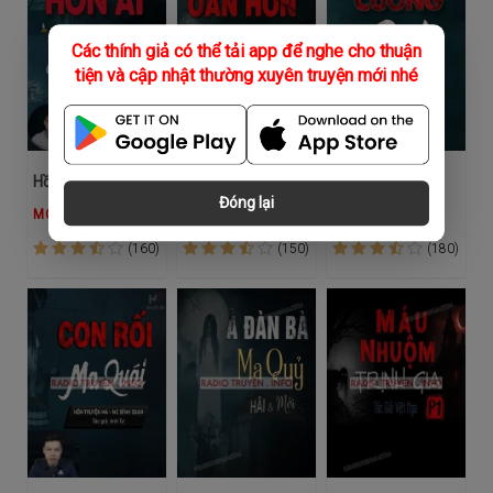
Các thính giả có thể tải app để nghe cho thuận
tiện và cập nhật thường xuyên truyện mới nhé
Hồn Ai Báo Oán
Oan Hồn Thôn Nữ
Cuồng Sát
Đóng lại
MC Đình Soạn
MC Đình Soạn
MC Đình Soạn
(160)
(150)
(180)