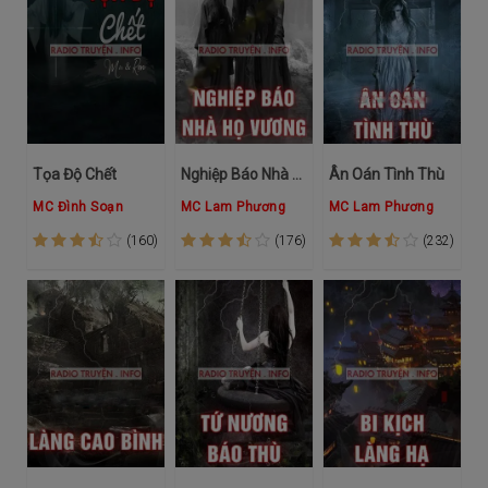
Tọa Độ Chết
Nghiệp Báo Nhà Họ Vương
Ân Oán Tình Thù
MC Đình Soạn
MC Lam Phương
MC Lam Phương
(160)
(176)
(232)