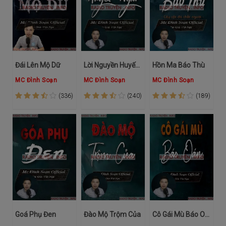
Đái Lên Mộ Dữ
Lời Nguyền Huyết Ngải
Hồn Ma Báo Thù
MC Đình Soạn
MC Đình Soạn
MC Đình Soạn
(336)
(240)
(189)
Goá Phụ Đen
Đào Mộ Trộm Của
Cô Gái Mù Báo Oán