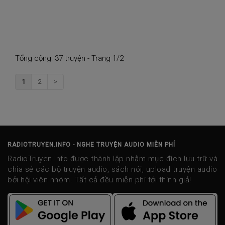
Tổng cộng: 37 truyện - Trang 1/2
1
2
>
RADIOTRUYEN.INFO - NGHE TRUYỆN AUDIO MIỄN PHÍ
RadioTruyen.Info được thành lập nhằm mục đích lưu trữ và
chia sẻ các bộ truyện audio, sách nói, upload truyện audio
bởi hội viên nhóm. Tất cả đều miễn phí tới thính giả!