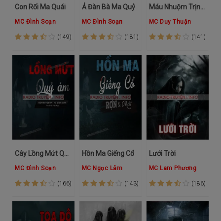
Con Rối Ma Quái
Ả Đàn Bà Ma Quỷ
Máu Nhuộm Trịnh Gia
MC Đình Soạn
MC Đình Soạn
MC Duy Thuận
(149)
(181)
(141)
Cây Lồng Mứt Quỷ Ám
Hồn Ma Giếng Cổ
Lưới Trời
MC Đình Soạn
MC Ngọc Lâm
MC Lam Phương
(166)
(143)
(186)