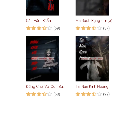
Căn Hầm Bí Ẩn
Ma Rạch Bụng - Truyệ
(69)
(37)
Đừng Chơi Với Con Búp Bê
Tai Nạn Kinh Hoàng
(58)
(92)