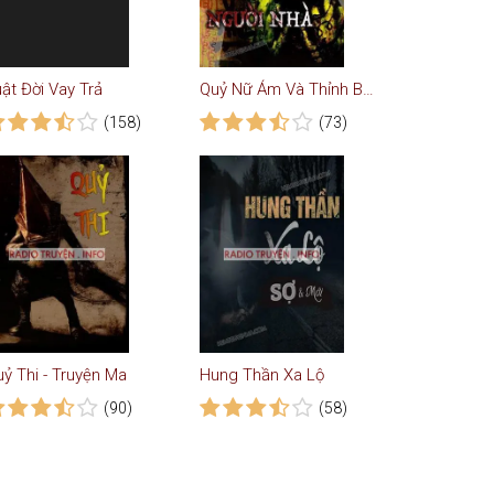
ật Đời Vay Trả
Quỷ Nữ Ám Và Thỉnh Bùa Chà Thư Yểm Người Nhà
(158)
(73)
ỷ Thi - Truyện Ma
Hung Thần Xa Lộ
(90)
(58)