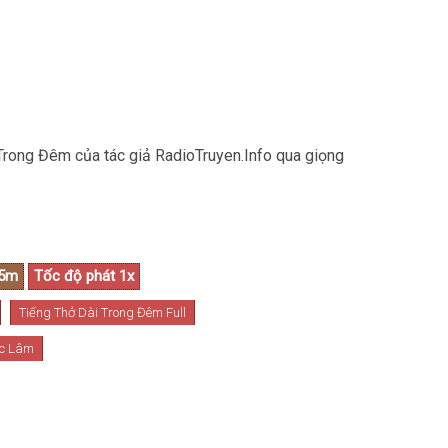
Trong Đêm của tác giả RadioTruyen.Info qua giọng
Tiếng Thở Dài Trong Đêm Full
ọc Lâm