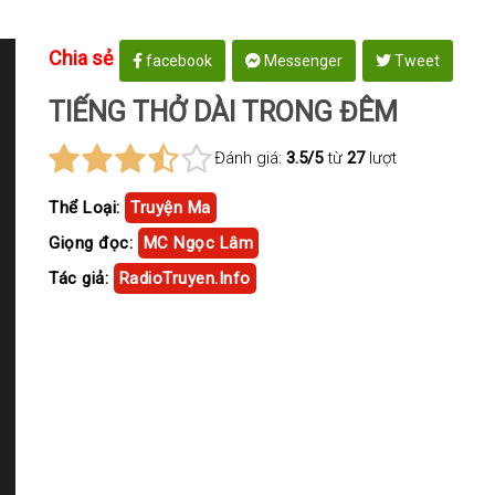
Chia sẻ
facebook
Messenger
Tweet
TIẾNG THỞ DÀI TRONG ĐÊM
Đánh giá:
3.5/5
từ
27
lượt
Thể Loại:
Truyện Ma
Giọng đọc:
MC Ngọc Lâm
Tác giả:
RadioTruyen.Info