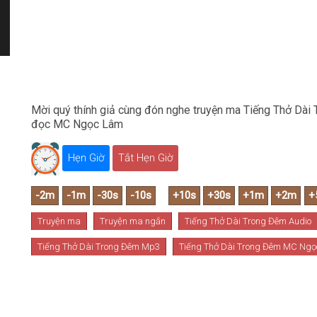
Mời quý thính giả cùng đón nghe truyện ma Tiếng Thở Dài 
đọc MC Ngọc Lâm
Hẹn Giờ
Tắt Hẹn Giờ
Truyện ma
Truyện ma ngắn
Tiếng Thở Dài Trong Đêm Audio
Tiếng Thở Dài Trong Đêm Mp3
Tiếng Thở Dài Trong Đêm MC Ng