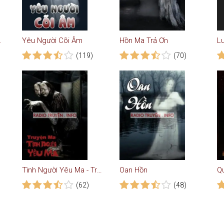
n Kinh Dị
Yêu Người Cõi Âm
Hồn Ma Trả Ơn
Lu
(119)
(70)
Tình Người Yêu Ma - Truyện Ma
Oan Hồn
Qu
(62)
(48)