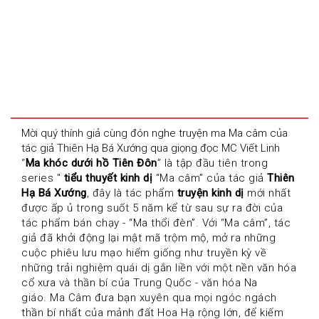
Mời quý thính giả cùng đón nghe truyện ma Ma câm của 
tác giả Thiên Hạ Bá Xướng qua giọng đọc MC Viết Linh
“
Ma khóc dưới hồ Tiên Đôn
” là tập đầu tiên trong 
series " 
tiểu thuyết kinh dị
 “Ma câm” của tác giả 
Thiên 
Hạ Bá Xướng
, đây là tác phẩm 
truyện kinh dị
 mới nhất 
được ấp ủ trong suốt 5 năm kể từ sau sự ra đời của 
tác phẩm bán chạy - “Ma thổi đèn”. Với “Ma câm”, tác 
giả đã khởi động lại mật mã trộm mộ, mở ra những 
cuộc phiêu lưu mạo hiểm giống như truyền kỳ về  
những trải nghiệm quái dị gắn liền với một nền văn hóa 
cổ xưa và thần bí của Trung Quốc - văn hóa Na 
giáo. Ma Câm đưa bạn xuyên qua mọi ngóc ngách 
thần bí nhất của mảnh đất Hoa Hạ rộng lớn, để kiếm 