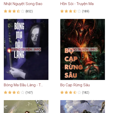
Nhật Nguyệt Song Đao
Hồn Sói - Truyện Ma
(852)
(189)
Bóng Ma Đầu Làng - Truyện Ma
Bọ Cạp Rừng Sâu
(167)
(182)