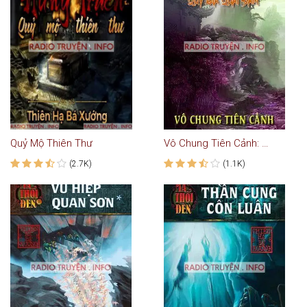
Quỷ Mộ Thiên Thư
Vô Chung Tiên Cảnh: Ương Thần - Quỷ Gia Quái Đàm
(2.7K)
(1.1K)