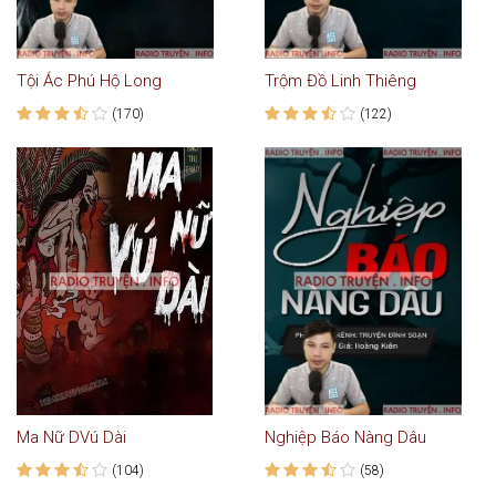
Tội Ác Phú Hộ Long
Trộm Đồ Linh Thiêng
(170)
(122)
Ma Nữ DVú Dài
Nghiệp Báo Nàng Dâu
(104)
(58)