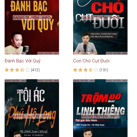
Đánh Bạc Với Quỷ
Con Chó Cụt Đuôi
(412)
(131)