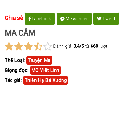
Chia sẻ
facebook
Messenger
Tweet
MA CÂM
Đánh giá:
3.4/5
từ
660
lượt
Thể Loại:
Truyện Ma
Giọng đọc:
MC Viết Linh
Tác giả:
Thiên Hạ Bá Xướng