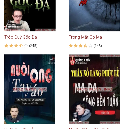
Tróc Quỷ Gốc Đa
Trong Mắt Có Ma
(245)
(148)