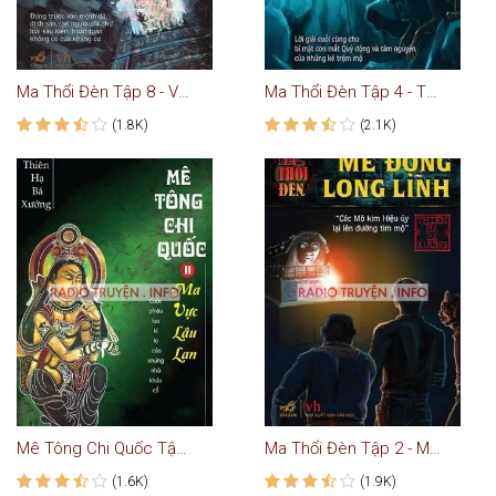
Ma Thổi Đèn Tập 8 - Vu Hiệp Quan Sơn
Ma Thổi Đèn Tập 4 - Thần Cung Côn Luân
(1.8K)
(2.1K)
Mê Tông Chi Quốc Tập 2 - Ma Vực Lâu Lan
Ma Thổi Đèn Tập 2 - Mê Động Long Lĩnh
(1.6K)
(1.9K)