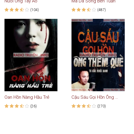
Nuôi Ong Tay Áo
Ma Da Sông Bến Tuần
(104)
(487)
Oan Hồn Nàng Hầu Trẻ
Cậu Sáu Gọi Hồn Ông Thêm Què
(26)
(270)