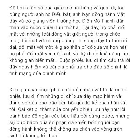
Để tìm ra ẩn số của giấc mơ hãi hùng và quái dị, tôi 
cùng người anh họ Điếu bát, anh bạn đồng hành Mặt 
dày và cô giảng viên trường họa Điền Mộ Thanh dấn 
thân vào cuộc phiêu lưu thứ hai. Tại đây, họ phải đối 
mặt với những loài động vật giết người trong chớp 
mắt, đối mặt với những cương thi sống dậy từ thời cổ 
đại, đối mặt với một lễ giáo thần bí cổ xưa và hơn hết 
họ phải đối mặt với một sinh vật kỳ dị có khả năng làm 
không gian biến mất… Cuộc phiêu lưu đi tìm câu trả lời 
đầy nguy hiểm và cái giá phải trả cho đáp số chính là 
tính mạng của chính mình.
Xen giữa hai cuộc phiêu lưu của nhân vật tôi là cuộc 
phiêu lưu đi tìm những di chỉ xưa đầy mạo hiểm và 
đáng sợ của các bậc tiền bối qua lời kể của nhân vật 
tôi. Cái kết bi thảm của chuyến phiêu lưu này như lời 
cảnh báo để ngăn các bậc hậu bối dừng bước, nhưng 
sự bức bách của số phận đã khiến bốn người bạn 
đồng hành không thể không sa chân vào vòng tròn 
sinh tử không lối thoát