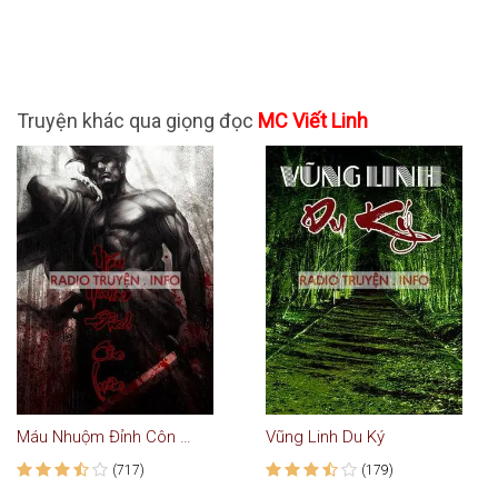
Truyện khác qua giọng đọc
MC Viết Linh
Máu Nhuộm Đỉnh Côn Luân
Vũng Linh Du Ký
(717)
(179)