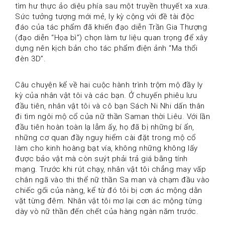
tìm hư thực ảo diệu phía sau một truyền thuyết xa xưa. 
Sức tưởng tượng mới mẻ, ly kỳ cộng với đề tài độc 
đáo của tác phẩm đã khiến đạo diễn Trần Gia Thượng 
(đạo diễn “Họa bì”) chọn làm tư liệu quan trọng để xây 
dựng nên kịch bản cho tác phẩm điện ảnh “Ma thổi 
đèn 3D”.
Câu chuyện kể về hai cuộc hành trình trộm mộ đầy ly 
kỳ của nhân vật tôi và các bạn. Ở chuyến phiêu lưu 
đầu tiên, nhân vật tôi và cô bạn Sách Ni Nhi dấn thân 
đi tìm ngôi mộ cổ của nữ thần Saman thời Liêu. Với lần 
đầu tiên hoàn toàn lạ lẫm ấy, họ đã bị những bí ẩn, 
những cơ quan đầy nguy hiểm cài đặt trong mộ cổ 
làm cho kinh hoàng bạt vía, không những không lấy 
được bảo vật mà còn suýt phải trả giá bằng tính 
mạng. Trước khi rút chạy, nhân vật tôi chẳng may vấp 
chân ngã vào thi thể nữ thần Sa man và chạm đầu vào 
chiếc gối của nàng, kể từ đó tôi bị cơn ác mộng dằn 
vặt từng đêm. Nhân vật tôi mơ lại cơn ác mộng từng 
dày vò nữ thần đến chết của hàng ngàn năm trước.