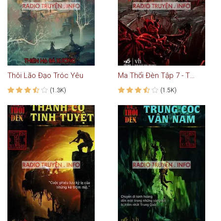
Thôi Lão Đạo Tróc Yêu
Ma Thổi Đèn Tập 7 - Thi Vương Tương Tây
(1.3K)
(1.5K)