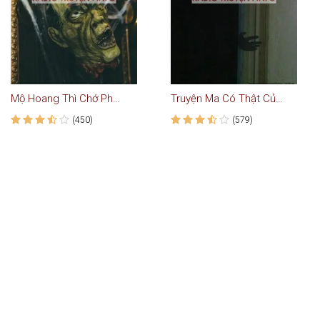
Mộ Hoang Thì Chớ Phạm - Truyện Ma
Truyện Ma Có Thật Của MC Phi Tùng
(450)
(579)