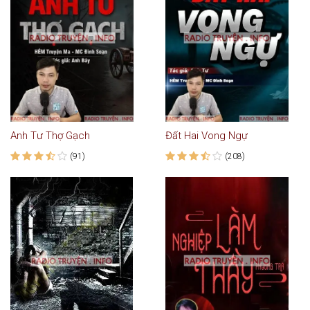
Anh Tư Thợ Gạch
Đất Hai Vong Ngự
(91)
(208)