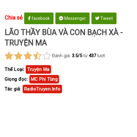
Chia sẻ
facebook
Messenger
Tweet
LÃO THẦY BÙA VÀ CON BẠCH XÀ -
TRUYỆN MA
Đánh giá:
3.5/5
từ
437
lượt
Thể Loại:
Truyện Ma
Giọng đọc:
MC Phi Tùng
Tác giả:
RadioTruyen.Info