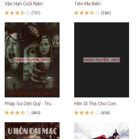
Vận Hạn Cuối Năm
Tiên Ma Biến
(701)
(3.8K)
Pháp Sư Diệt Quỷ - Truyện Ma
Hồn Ơi Tha Cho Con
(480)
(456)