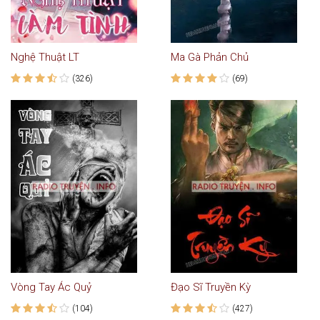
Nghệ Thuật LT
Ma Gà Phản Chủ
(326)
(69)
Vòng Tay Ác Quỷ
Đạo Sĩ Truyền Kỳ
(104)
(427)