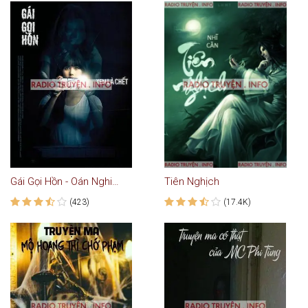
Gái Gọi Hồn - Oán Nghiệt Gia Đình
Tiên Nghịch
(423)
(17.4K)