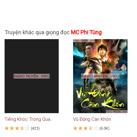
Truyện khác qua giọng đọc
MC Phi Tùng
Tiếng Khóc Trong Quan Tài
Vũ Động Càn Khôn
(425)
(6.0K)