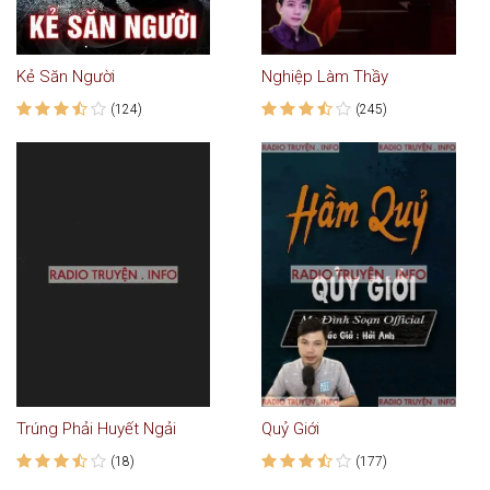
Kẻ Săn Người
Nghiệp Làm Thầy
(124)
(245)
Trúng Phải Huyết Ngải
Quỷ Giới
(18)
(177)