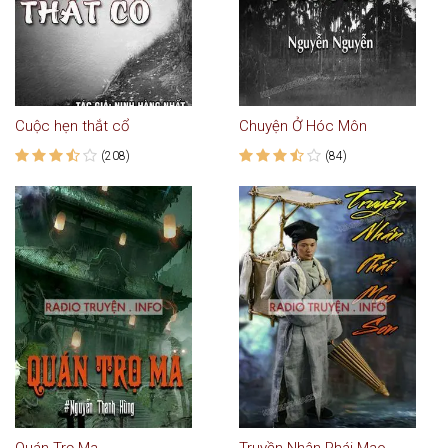
Cuộc hẹn thắt cổ
Chuyện Ở Hóc Môn
(208)
(84)
Quán Trọ Ma
Truyền Nhân Phái Mao Sơn