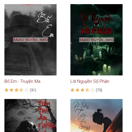
Bố Em - Truyện Ma
Lời Nguyền Số Phận
(31)
(70)