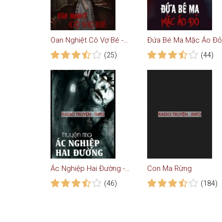
Oan Nghiệt Cô Vợ Bé - Truyện Ma
Đứa Bé Ma Mặc Áo Đỏ
(25)
(44)
Ác Nghiệp Hai Đường - Truyện Ma
Con Ma Rừng
(46)
(184)