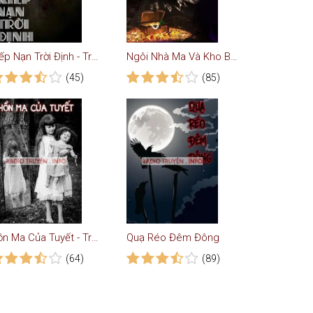
Kiếp Nạn Trời Định - Truyện Ma
Ngôi Nhà Ma Và Kho Báu
(45)
(85)
Hồn Ma Của Tuyết - Truyện Ma
Quạ Réo Đêm Đông
(64)
(89)