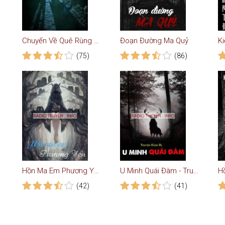
Chuyến Về Quê Rùng Rợn - Truyện Ma
Đoạn Đường Ma Quỷ
(75)
(86)
Hồn Ma Em Phương Yến - Truyện Ma
U Minh Quái Đàm - Truyện Kinh dị
(42)
(41)