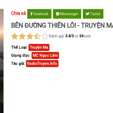
Chia sẻ
facebook
Messenger
Tweet
BÊN ĐƯỜNG THIÊN LÔI - TRUYỆN M
Đánh giá:
3.4/5
từ
34
lượt
Thể Loại:
Truyện Ma
Giọng đọc:
MC Ngọc Lâm
Tác giả:
RadioTruyen.Info