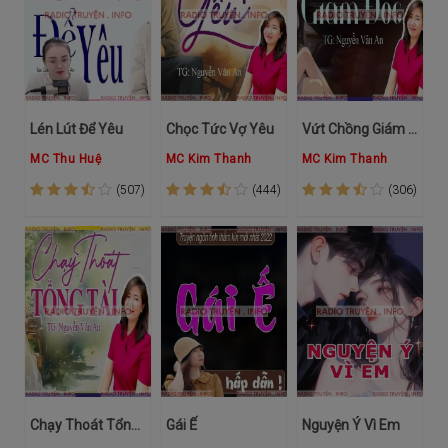
Lén Lút Để Yêu
Chọc Tức Vợ Yêu
Vứt Chồng Giám Đốc
MC Thu Huệ
MC Kim Thanh
MC Kim Thanh
(507)
(444)
(306)
Chạy Thoát Tổng Tài
Gái Ế
Nguyện Ý Vì Em