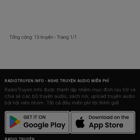
Tổng cộng: 13 truyện - Trang 1/1
RADIOTRUYEN.INFO - NGHE TRUYỆN AUDIO MIỄN PHÍ
RadioTruyen.Info được thành lập nhằm mục đích lưu trữ và
chia sẻ các bộ truyện audio, sách nói, upload truyện audio
bởi hội viên nhóm. Tất cả đều miễn phí tới thính giả!
RADIO TRUYỆN