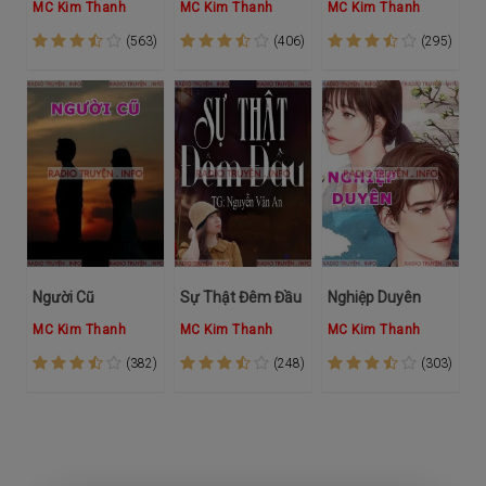
MC Kim Thanh
MC Kim Thanh
MC Kim Thanh
(563)
(406)
(295)
Người Cũ
Sự Thật Đêm Đầu
Nghiệp Duyên
MC Kim Thanh
MC Kim Thanh
MC Kim Thanh
(382)
(248)
(303)