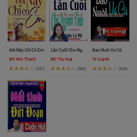
Đời Này Chỉ Có Em
Lần Cuối Cho Người Tình
Bao Nuôi Vợ Cũ
MC Kim Thanh
MC Thu Huệ
Tú Quỳnh
(337)
(394)
(634)