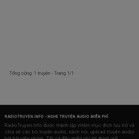
Tổng cộng: 1 truyện - Trang 1/1
RADIOTRUYEN.INFO - NGHE TRUYỆN AUDIO MIỄN PHÍ
RadioTruyen.Info được thành lập nhằm mục đích lưu trữ và
chia sẻ các bộ truyện audio, sách nói, upload truyện audio
bởi hội viên nhóm. Tất cả đều miễn phí tới thính giả!