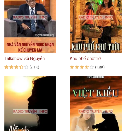
Talkshow với Nguyễn Ngọc Ngạn #1: Kể Truyện Ma
Khu phố chợ trời
(2.1K)
(1.8K)