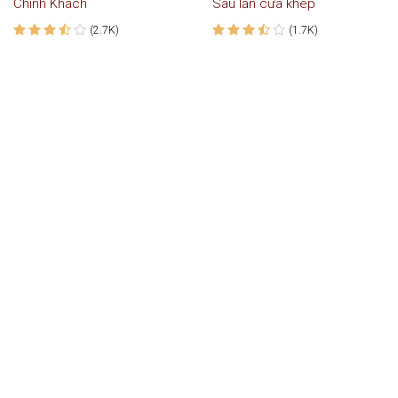
Chính Khách
Sau lần cửa khép
(2.7K)
(1.7K)