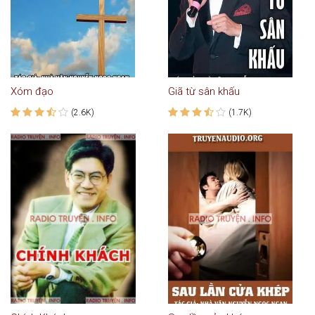
Xóm đạo
Giã từ sân khấu
(2.6K)
(1.7K)