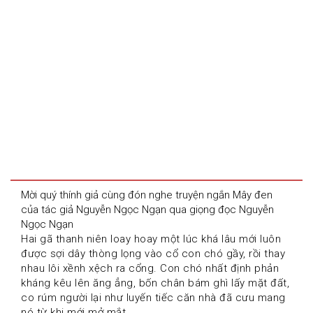
Mời quý thính giả cùng đón nghe truyện ngắn Mây đen 
của tác giả Nguyễn Ngọc Ngạn qua giọng đọc Nguyễn 
Ngọc Ngạn
Hai gã thanh niên loay hoay một lúc khá lâu mới luôn 
được sợi dây thòng lọng vào cổ con chó gầy, rồi thay 
nhau lôi xềnh xệch ra cổng. Con chó nhất định phản 
kháng kêu lên ăng ẳng, bốn chân bám ghì lấy mặt đất, 
co rúm người lại như luyến tiếc căn nhà đã cưu mang 
nó từ khi mới mở mắt.