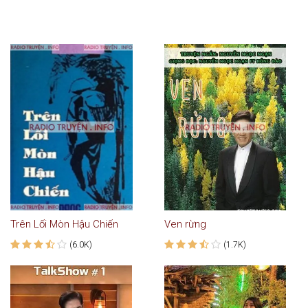
Trên Lối Mòn Hậu Chiến
Ven rừng
(6.0K)
(1.7K)