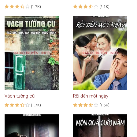
(1.7K)
(2.1K)
Vách tường cũ
Rồi đến một ngày
(1.7K)
(1.5K)