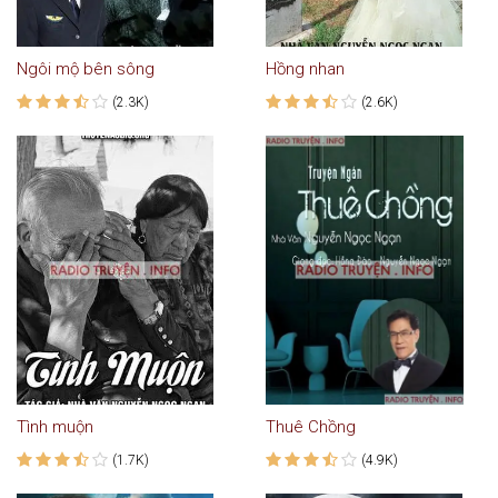
Ngôi mộ bên sông
Hồng nhan
(2.3K)
(2.6K)
Tình muộn
Thuê Chồng
(1.7K)
(4.9K)