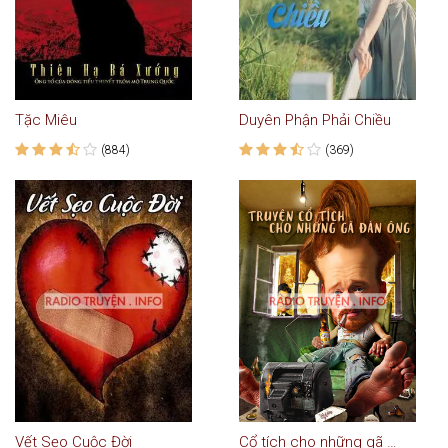
Tặc Miêu
Duyên Phận Phải Chiều
(884)
(369)
Vết Sẹo Cuộc Đời
Cổ tích cho những gã đàn ông