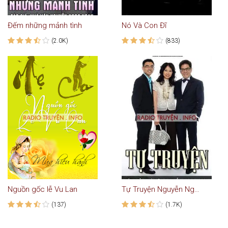
Đếm những mảnh tình
Nó Và Con Đĩ
(2.0K)
(833)
Nguồn gốc lễ Vu Lan
Tự Truyện Nguyễn Ngọc Ngạn
(137)
(1.7K)