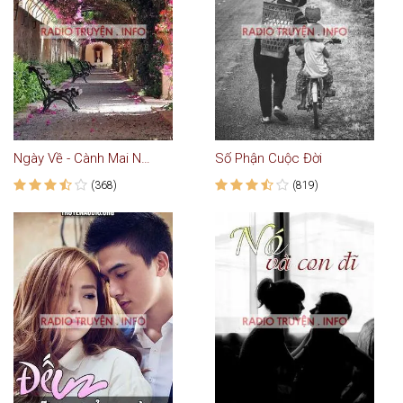
Ngày Về - Cành Mai Ngày Tết
Số Phận Cuộc Đời
(368)
(819)