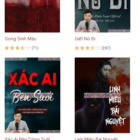
Song Sinh Máu
Giết Nó Đi
(71)
(267)
Xác Ai Bên Dòng Suối
Linh Miêu Bái Nguyệt