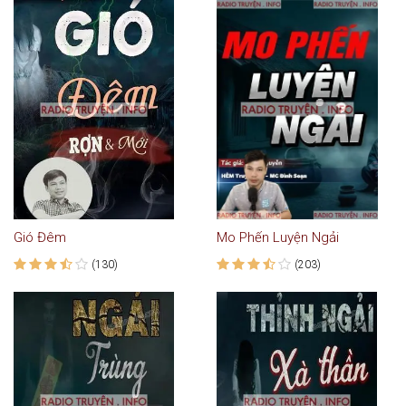
Gió Đêm
Mo Phến Luyện Ngải
(130)
(203)