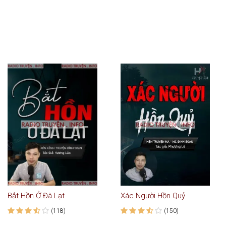
Bắt Hồn Ở Đà Lạt
Xác Người Hồn Quỷ
(118)
(150)