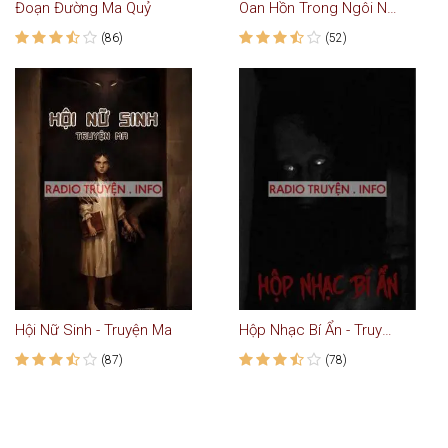
Đoạn Đường Ma Quỷ
Oan Hồn Trong Ngôi Nhà
(86)
(52)
Hội Nữ Sinh - Truyện Ma
Hộp Nhạc Bí Ẩn - Truyện Ma
(87)
(78)