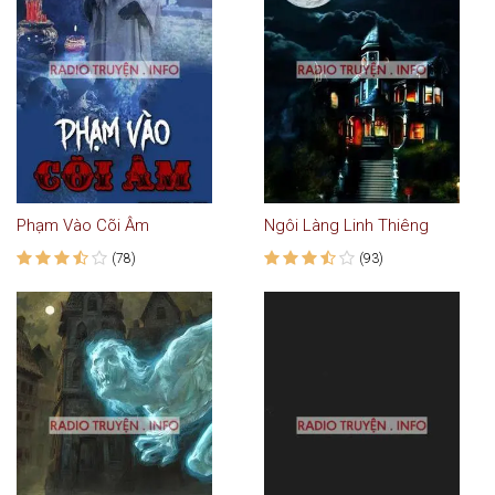
Phạm Vào Cõi Âm
Ngôi Làng Linh Thiêng
(78)
(93)