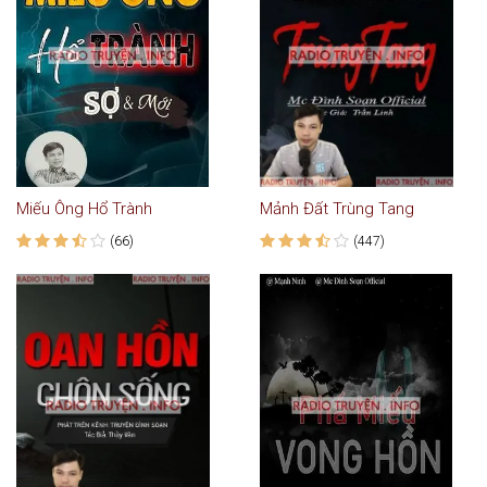
Miếu Ông Hổ Trành
Mảnh Đất Trùng Tang
(66)
(447)