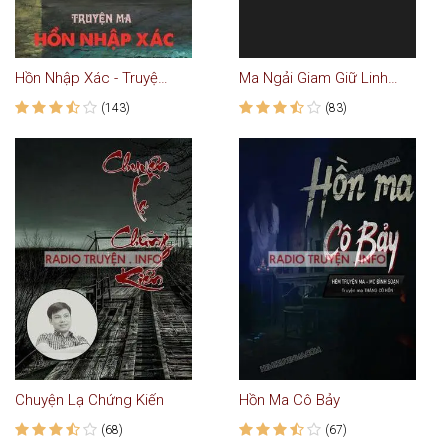
Hồn Nhập Xác - Truyện ma kinh dị
Ma Ngải Giam Giữ Linh Hồn
(143)
(83)
Chuyện Lạ Chứng Kiến
Hồn Ma Cô Bảy
(68)
(67)