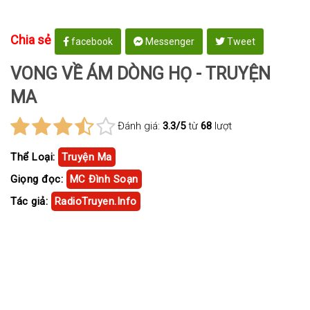
Chia sẻ
facebook
Messenger
Tweet
VONG VỀ ÁM DÒNG HỌ - TRUYỆN
MA
Đánh giá:
3.3/5
từ
68
lượt
Thể Loại:
Truyện Ma
Giọng đọc:
MC Đình Soạn
Tác giả:
RadioTruyen.Info