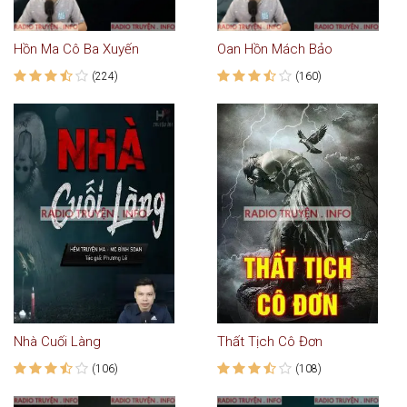
Hồn Ma Cô Ba Xuyến
Oan Hồn Mách Bảo
(224)
(160)
Nhà Cuối Làng
Thất Tịch Cô Đơn
(106)
(108)