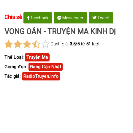
Chia sẻ
facebook
Messenger
Tweet
VONG OÁN - TRUYỆN MA KINH DỊ
Đánh giá:
3.5/5
từ
51
lượt
Thể Loại:
Truyện Ma
Giọng đọc:
Đang Cập Nhật
Tác giả:
RadioTruyen.Info