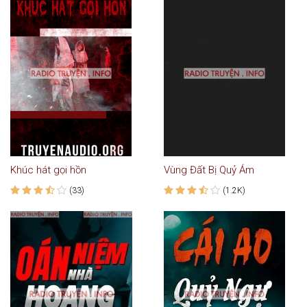
Khúc hát gọi hồn
Vùng Đất Bị Quỷ Ám
(33)
(1.2K)