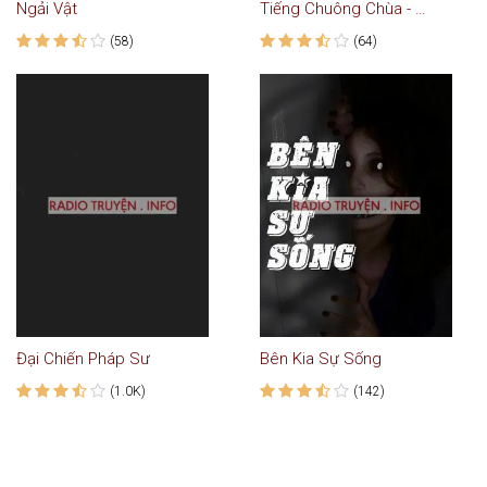
Ngải Vật
Tiếng Chuông Chùa - Truyện Kinh Dị
(58)
(64)
Đại Chiến Pháp Sư
Bên Kia Sự Sống
(1.0K)
(142)