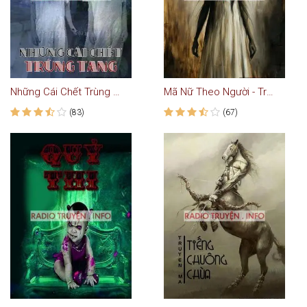
Những Cái Chết Trùng Tang
Mã Nữ Theo Người - Truyện Kinh Dị
(83)
(67)