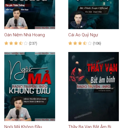
Oán Niệm Nhà Hoang
Cái Ao Quỷ Ngự
(237)
(106)
Ngôi Mả Không Đầu
Thầy Ba Vạn Bắt Âm Binh