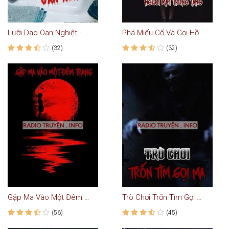
Lưỡi Dao Oan Nghiệt - Truyện Ma
Phá Miếu Cổ Và Gọi Hồn Người Mất Trùng Tang
(32)
(32)
Gặp Ma Vào Một Đêm Trăng - Truyện Kinh Dị
Trò Chơi Trốn Tìm Gọi Ma
(56)
(45)