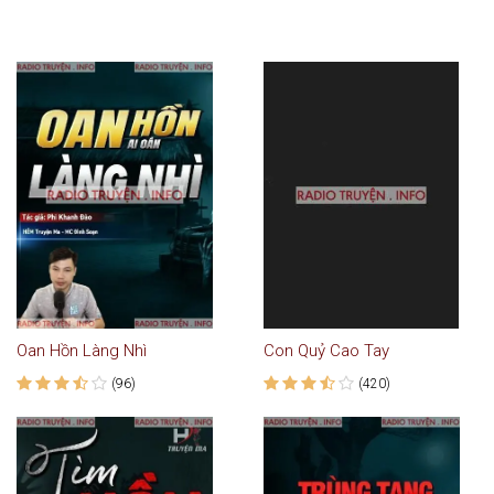
Oan Hồn Làng Nhì
Con Quỷ Cao Tay
(96)
(420)