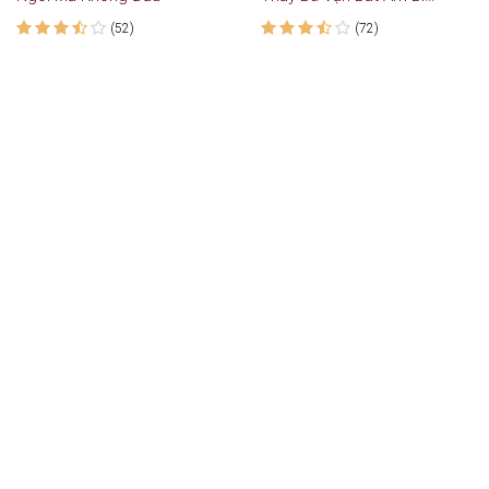
(52)
(72)