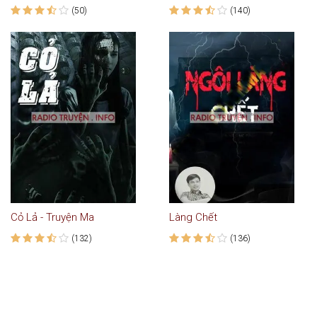
(50)
(140)
Cỏ Lả - Truyện Ma
Làng Chết
(132)
(136)