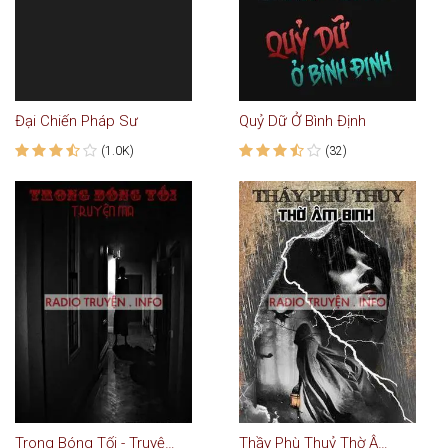
Đại Chiến Pháp Sư
Quỷ Dữ Ở Bình Định
(1.0K)
(32)
Trong Bóng Tối - Truyện Ma
Thầy Phù Thuỷ Thờ Âm Binh