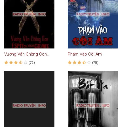
Vương Vấn Chồng Con - Truyện Ma
Phạm Vào Cõi Âm
(72)
(78)