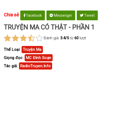
Chia sẻ
facebook
Messenger
Tweet
TRUYỆN MA CÓ THẬT - PHẦN 1
Đánh giá:
3.4/5
từ
60
lượt
Thể Loại:
Truyện Ma
Giọng đọc:
MC Đình Soạn
Tác giả:
RadioTruyen.Info