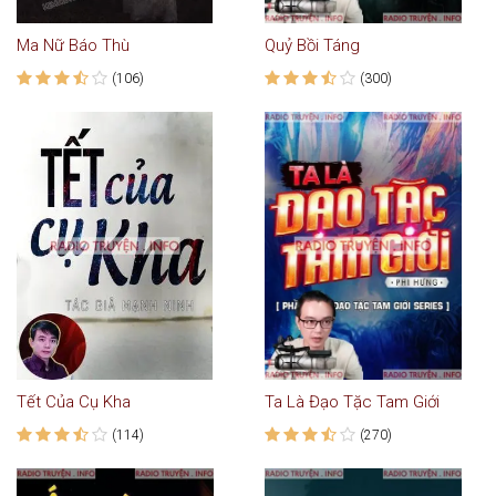
Ma Nữ Báo Thù
Quỷ Bồi Táng
(106)
(300)
Tết Của Cụ Kha
Ta Là Đạo Tặc Tam Giới
(114)
(270)