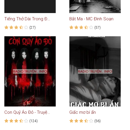
Tiếng Thở Dài Trong Đêm
Bắt Ma - MC Đình Soạn
(27)
(57)
Con Quỷ Áo Đỏ - Truyện Ma
Giấc mơ bí ẩn
(124)
(56)