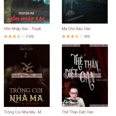
Hồn Nhập Xác - Truyện ma kinh dị
Ma Chó Báo Oán
(143)
(90)
Trông Coi Nhà Ma - MC Đình Soạn
Thế Thân Diệt Oán