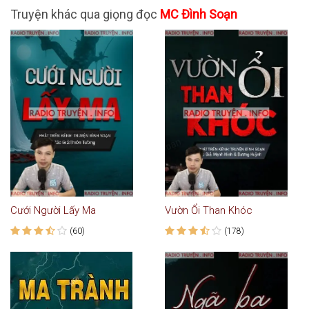
Truyện khác qua giọng đọc
MC Đình Soạn
Cưới Người Lấy Ma
Vườn Ổi Than Khóc
(60)
(178)