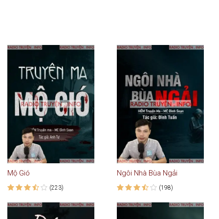
Mộ Gió
Ngôi Nhà Bùa Ngải
(223)
(198)