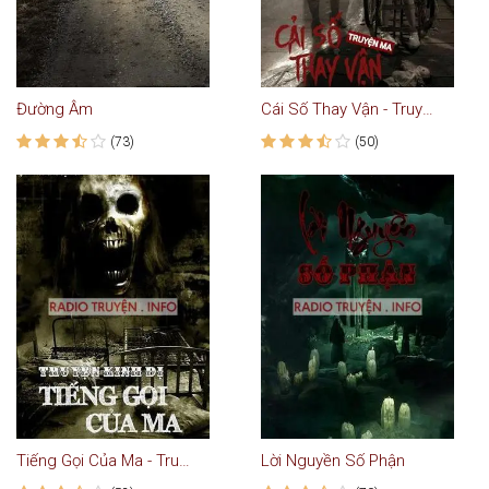
Đường Âm
Cái Số Thay Vận - Truyện Ma Kinh Dị
(73)
(50)
Tiếng Gọi Của Ma - Truyện Kinh Dị
Lời Nguyền Số Phận