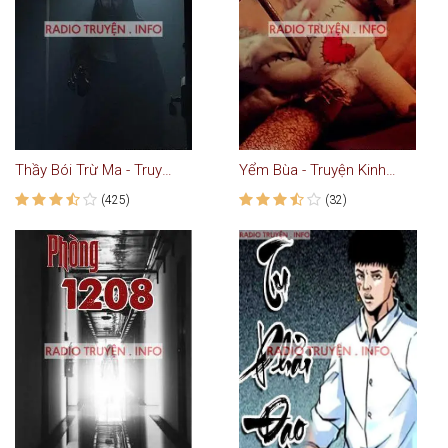
Thầy Bói Trừ Ma - Truyện Ma
Yểm Bùa - Truyện Kinh Dị
(425)
(32)