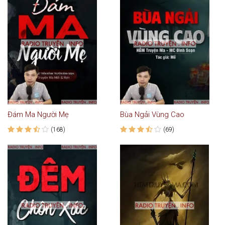
Đám Ma Người Mẹ
Bùa Ngải Vùng Cao
(168)
(69)