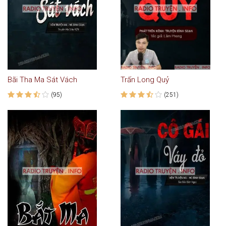
Bãi Tha Ma Sát Vách
Trấn Long Quỷ
(95)
(251)