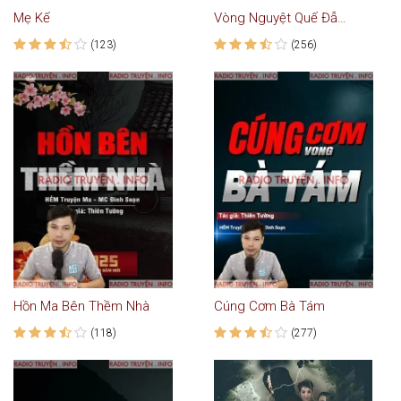
Mẹ Kế
Vòng Nguyệt Quế Đẫm Máu
(123)
(256)
Hồn Ma Bên Thềm Nhà
Cúng Cơm Bà Tám
(118)
(277)