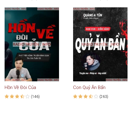
Hồn Về Đòi Của
Con Quỷ Ăn Bẩn
(146)
(263)