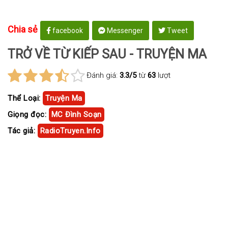
Chia sẻ
facebook
Messenger
Tweet
TRỞ VỀ TỪ KIẾP SAU - TRUYỆN MA
Đánh giá:
3.3/5
từ
63
lượt
Thể Loại:
Truyện Ma
Giọng đọc:
MC Đình Soạn
Tác giả:
RadioTruyen.Info