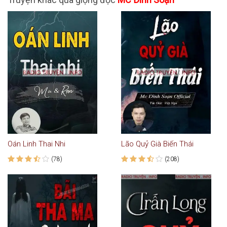
Oán Linh Thai Nhi
Lão Quỷ Già Biến Thái
(78)
(208)