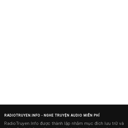
RADIOTRUYEN.INFO - NGHE TRUYỆN AUDIO MIỄN PHÍ
RadioTruyen.Info được thành lập nhằm mục đích lưu trữ và