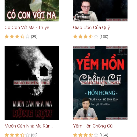
Có Con Với Ma - Truyện Ma
Giao Ước Của Quỷ
(39)
(130)
Mướn Căn Nhà Ma Rùng Rợn
Yểm Hồn Chồng Cũ
(33)
(184)