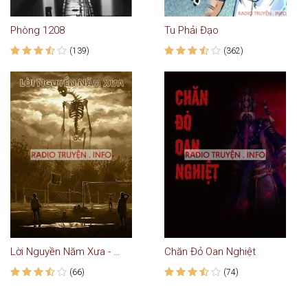
Phòng 1208
Tu Phải Đạo
(139)
(362)
Lời Nguyền Năm Xưa - Truyện Ma
Chăn Đỏ Oan Nghiệt
(66)
(74)