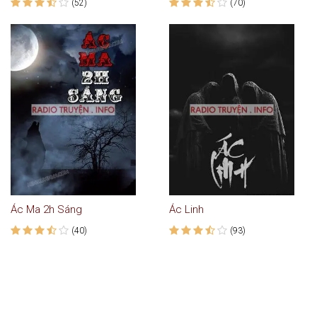
(52)
(70)
Ác Ma 2h Sáng
Ác Linh
(40)
(93)