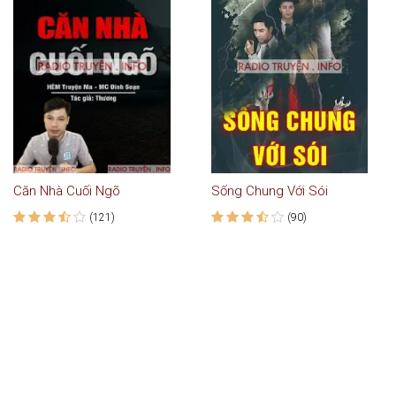
Căn Nhà Cuối Ngõ
Sống Chung Với Sói
(121)
(90)