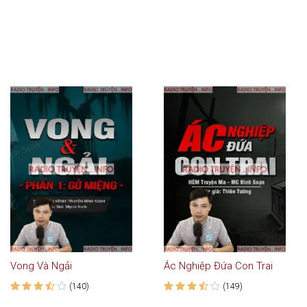
Vong Và Ngải
Ác Nghiệp Đứa Con Trai
(140)
(149)