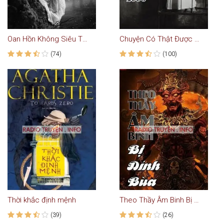
Oan Hồn Không Siêu Thoát
Chuyện Có Thật Được Kể Từ 2006
(74)
(100)
Thời khắc định mệnh
Theo Thầy Âm Binh Bị Dính Bùa Ngải
(39)
(26)