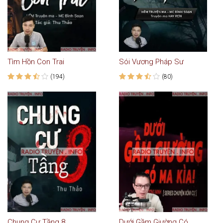
Tìm Hồn Con Trai
Sói Vương Pháp Sư
(194)
(80)
Chung Cư Tầng 8
Dưới Gầm Giường Có Ma