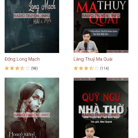
Động Long Mạch
Làng Thuỷ Ma Quái
(98)
(114)