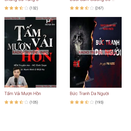
(132)
(267)
Tấm Vải Mượn Hồn
Bức Tranh Da Người
(105)
(193)