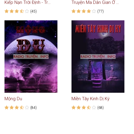
Kiếp Nạn Trời Định - Truyện Ma
Truyện Ma Dân Gian Ở Quê Tôi
(45)
(77)
Mộng Du
Miền Tây Kinh Dị Ký
(84)
(68)