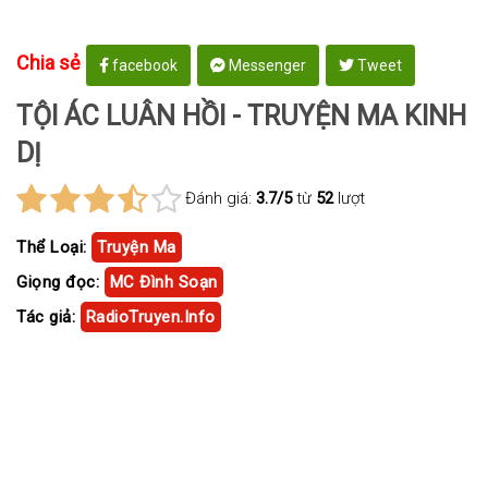
Chia sẻ
facebook
Messenger
Tweet
TỘI ÁC LUÂN HỒI - TRUYỆN MA KINH
DỊ
Đánh giá:
3.7/5
từ
52
lượt
Thể Loại:
Truyện Ma
Giọng đọc:
MC Đình Soạn
Tác giả:
RadioTruyen.Info