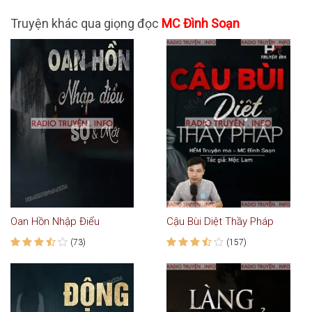
Truyện khác qua giọng đọc
MC Đình Soạn
Oan Hồn Nhập Điểu
Cậu Bùi Diệt Thầy Pháp
(73)
(157)