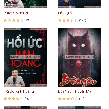
Rừng Sọ Người
Liễu Quỷ
(234)
(193)
Hồi Ức Kinh Hoàng
Bùa Yêu - Truyện Ma
(202)
(77)