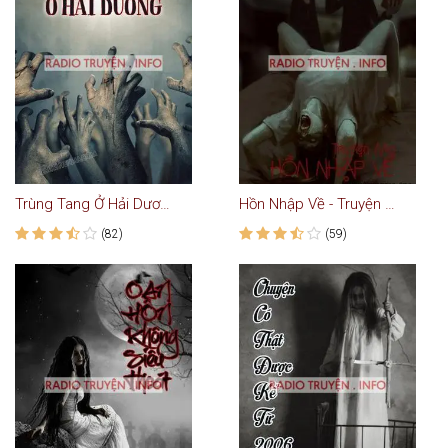
Trùng Tang Ở Hải Dương
Hồn Nhập Về - Truyện Kinh Dị
(82)
(59)