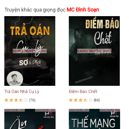
Truyện khác qua giọng đọc
MC Đình Soạn
Trả Oán Nhà Cụ Lý
Điềm Báo Chết
(76)
(86)