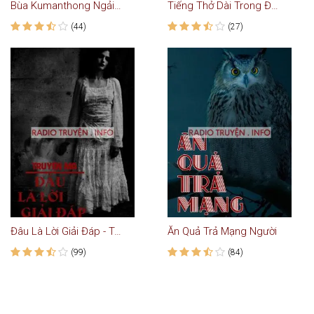
Bùa Kumanthong Ngải Thái Lan
Tiếng Thở Dài Trong Đêm
(44)
(27)
Đâu Là Lời Giải Đáp - Truyện Ma
Ăn Quả Trả Mạng Người
(99)
(84)