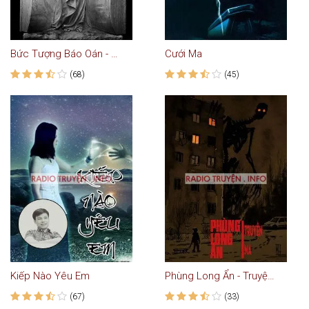
Bức Tượng Báo Oán - Truyện Ma
Cưới Ma
(68)
(45)
Kiếp Nào Yêu Em
Phùng Long Ẩn - Truyện Ma
(67)
(33)