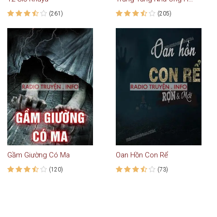
(261)
(205)
Gầm Giường Có Ma
Oan Hồn Con Rể
(120)
(73)