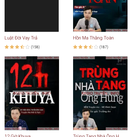
Luật Đời Vay Trả
Hồn Ma Thằng Toàn
(158)
(187)
12 Giờ Khuya
Trùng Tang Nhà Ông Hùng