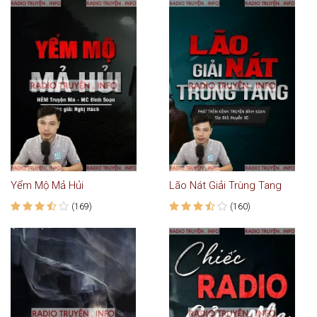
Yểm Mộ Mả Hủi
Lão Nát Giải Trùng Tang
(169)
(160)