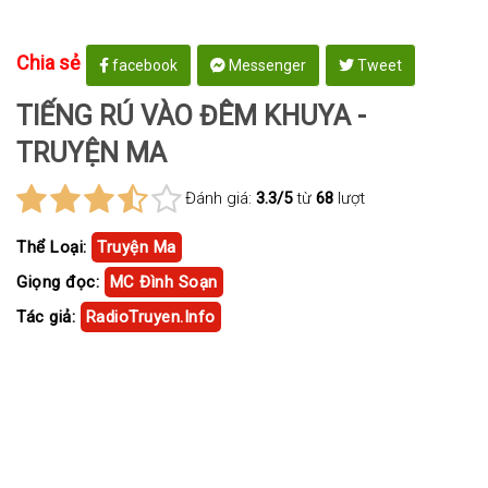
Chia sẻ
facebook
Messenger
Tweet
TIẾNG RÚ VÀO ĐÊM KHUYA -
TRUYỆN MA
Đánh giá:
3.3/5
từ
68
lượt
Thể Loại:
Truyện Ma
Giọng đọc:
MC Đình Soạn
Tác giả:
RadioTruyen.Info