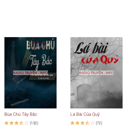
Bùa Chú Tây Bắc
Lá Bài Của Quỷ
(132)
(72)