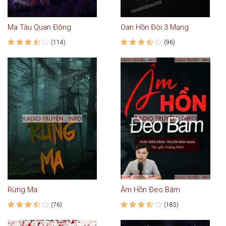
Ma Tàu Quan Đông
Oan Hồn Đòi 3 Mạng
(114)
(96)
Rừng Ma
Âm Hồn Đeo Bám
(76)
(185)