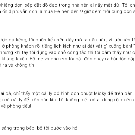
 đã ổn định; vẫn còn là mùa Hè nên đến 9 giờ đêm trời cũng còn 
 ở phòng khách rồi tiếng lịch kịch như ai đặt vật gì xuống bàn
hưng khi tay tôi đụng vào chỗ công tắc thì tôi cảm thấy như có
khủng khiếp! Bố mẹ và các em tôi bật đèn chạy ra hỏi dồn dập c
 ra vẻ không tin! 
i có cái ly để trên bàn kìa! Tôi không biết có ai dùng rồi quên 
 về phòng tiểu! 
 sáng trong bếp, bố tôi bước vào hỏi: 