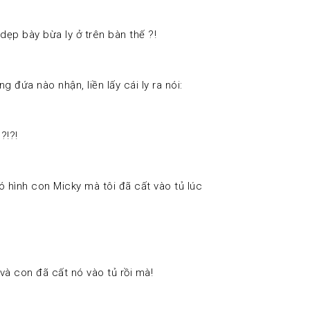
ẹp bày bừa ly ở trên bàn thế ?! 
 đứa nào nhận, liền lấy cái ly ra nói: 
?!?! 
 có hình con Micky mà tôi đã cất vào tủ lúc
n và con đã cất nó vào tủ rồi mà! 