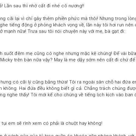
hả! Lần sau thì nhớ cất đi nhé cô nương!! 
ghe tiếng động ở phòng khách vọng về, lần này tôi hơi run nê
 mạnh nữa! Trưa sau tôi nói chuyện này với mẹ, bà gạt đi: 
 Micky trên bàn nữa vậy? May là mẹ dậy sớm nên cất đi chứ để bố
 không. Hai đứa đều không biết gì cả. Chẳng trách chúng được,  
ng nghe thấy! Tôi mới kể cho chúng về tiếng lịch kịch vào ban
 
y tụi em sẽ rình xem có phải là chuột hay không! 