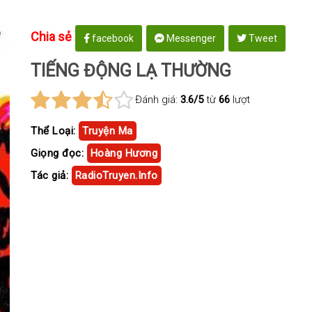
Chia sẻ
facebook
Messenger
Tweet
TIẾNG ĐỘNG LẠ THƯỜNG
Đánh giá:
3.6/5
từ
66
lượt
Thể Loại:
Truyện Ma
Giọng đọc:
Hoàng Hương
Tác giả:
RadioTruyen.Info