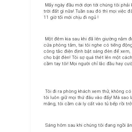
 Mấy ngày đầu mới dọn tới chúng tôi phải khiêng dọn, xếp đặt đồ đạc trong nhà nên ai nấy mệt đừ. Tối chúng tôi lên giường là ngủ say chẳng biết 
trời đất gì nữa! Tuần sau đó thì mọi việc
11 giờ tối mới chịu đi ngủ ! 
 Một đêm kia sau khi đã lên giường nằm được cả tiếng, tôi buồn tiểu nên dậy mò ra cầu tiêu, vì lười nên tôi không bật đèn ở hành lang! Khi tới gần 
cửa phòng tắm, tai tôi nghe có tiếng động
công tắc điện định bật sáng đèn để xem, n
cho bật đèn! Tôi sợ quá thét lên một cách 
cầm tay tôi! Mọi người chỉ lắc đầu hay cười
 Tôi đi ra phòng khách xem thử, không có ai cả, chỉ thấy một cái ly có hình con chuột Micky để trên bàn! Bố tôi rất khó tính và ngăn nắp nên chúng 
tôi luôn giữ mọi thứ đâu vào đấy! Mà sao lạ
mắng, tôi cầm cái ly cất vào tủ bếp rồi trở
 Sáng hôm sau khi chúng tôi đang ngồi ăn