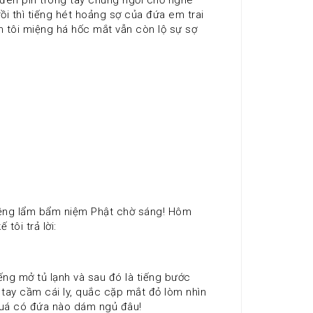
i thì tiếng hét hoảng sợ của đứa em trai 
m tôi miệng há hốc mắt vẫn còn lộ sự sợ 
tôi trả lời: 
 tay cầm cái ly, quắc cặp mắt đỏ lòm nhìn 
 quá có đứa nào dám ngủ đâu! 