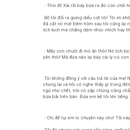
 - Thôi đi! Xài rồi bày bừa ra đó còn chối 
 Bố tôi đổi ra giọng diễu cợt tôi! Tôi im không cãi lại vì chỉ gây thêm phiền phức mà thôi! Nhưng trong lòng tôi lấy làm lạ lắm! Rỏ ràng là chính tay tôi 
đã cất nó mà! Đêm hôm sau tôi cũng lại n
lịch kịch mà chẳng dám nhúc nhích hay thở
 - Mấy con chuột đi mò ăn thôi! Nó lịch kịch suốt đêm mẹ cũng có nghe nhưng mặc kệ chúng! Để vài bữa nói ba con xem coi có kẽ hở nào bít lại là 
yên thôi! Mà đứa nào lại bày cái ly có con
 Tôi không đồng ý với câu trả lời của mẹ! Nhưng có cãi lý cũng bằng thừa! Tôi ra ngoài sân chỗ hai đứa em trai tôi đang chơi đá banh. Tôi gọi 
chúng lại và hỏi có nghe thấy gì trong đêm
ngủ như chết, trời có sập chúng cũng chẳ
bừa bãi trên bàn. Đứa em kế tôi lên tiếng:
 - Chị để tụi em lo chuyện này cho! Tối na
 Tối đó chúng sửa soạn sẳn sàng, ngồi nép ở cánh cửa của tủ treo quần áo khoác gần phòng khách, với đèn pin trong tay chúng ngồi chờ nghe 