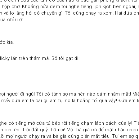
 hộp chờ! Khoảng nửa đêm tôi nghe tiếng lịch kịch bên ngoài, rồ
ện và lo lắng hỏi có chuyện gì! Tôi cũng chạy ra xem! Hai đứa e
ứa chỉ ú ớ: 
ớc kìa! 
icky lăn trên thảm mà. Bố tôi gạt đi: 
i mấy đứa em là cái gì làm tụi nó la hoảng tối qua vậy! Đứa em kế 
 pin lên! Trời đất quỷ thần ơi! Một bà già cú đế mặt nhăn nheo
 Rồi mọi người chạy ra và bà già cũng biến mất tiêu! Tụi em sợ