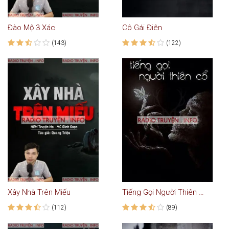
Đào Mộ 3 Xác
Cô Gái Điên
(143)
(122)
Xây Nhà Trên Miếu
Tiếng Gọi Người Thiên Cổ - Truyện Kinh Dị
(112)
(89)