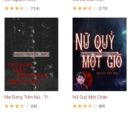
(124)
(270)
Ma Rừng Trên Núi - Truyện Ma
Nữ Quỷ Một Chân
(28)
(89)