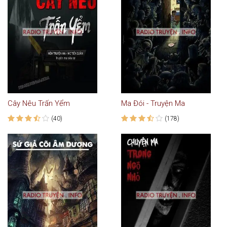
Cây Nêu Trấn Yểm
Ma Đói - Truyện Ma
(40)
(178)