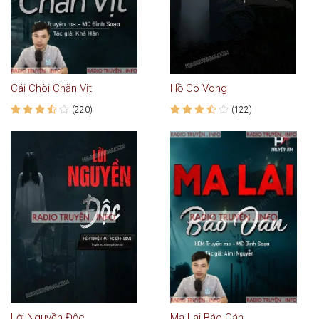
Cái Chòi Chăn Vịt
Hồ Có Vong
(220)
(122)
Lời Nguyền Độc
Ma Lai Báo Oán