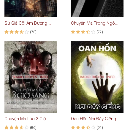
Sứ Giả Cõi Âm Dương - Truyện Ma
Chuyện Ma Trong Ngõ Nhỏ - Truyện Ma
(70)
(72)
Chuyện Ma Lúc 3 Giờ Sáng
Oan Hồn Nơi Đáy Giếng
(86)
(91)