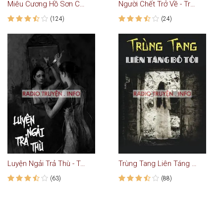
Miêu Cương Hồ Sơn Cấm Kỵ - Truyện ma kinh dị
Người Chết Trở Về - Truyện Kinh Dị
(124)
(24)
Luyện Ngải Trả Thù - Truyện Ma
Trùng Tang Liên Táng Bố Tôi
(63)
(88)