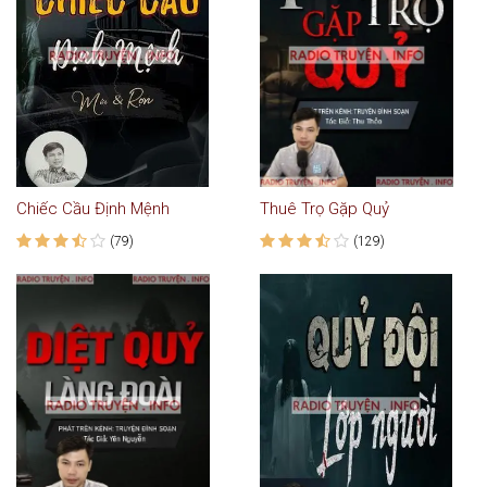
Chiếc Cầu Định Mệnh
Thuê Trọ Gặp Quỷ
(79)
(129)