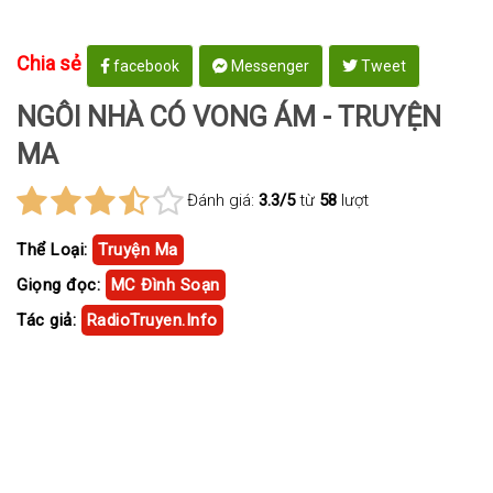
Chia sẻ
facebook
Messenger
Tweet
NGÔI NHÀ CÓ VONG ÁM - TRUYỆN
MA
Đánh giá:
3.3/5
từ
58
lượt
Thể Loại:
Truyện Ma
Giọng đọc:
MC Đình Soạn
Tác giả:
RadioTruyen.Info