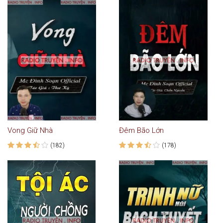
Vong Giữ Nhà
Đêm Bão Lớn
(182)
(178)