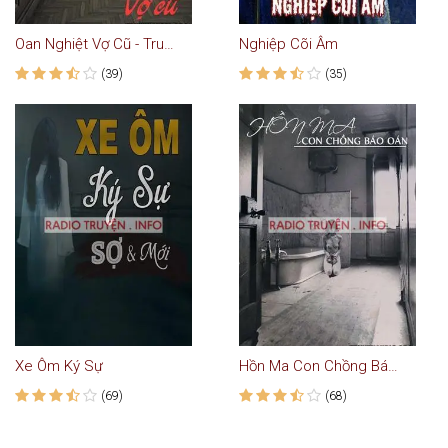
Oan Nghiệt Vợ Cũ - Truyện Ma
Nghiệp Cõi Âm
(39)
(35)
Xe Ôm Ký Sự
Hồn Ma Con Chồng Báo Oán - Truyện Ma
(69)
(68)