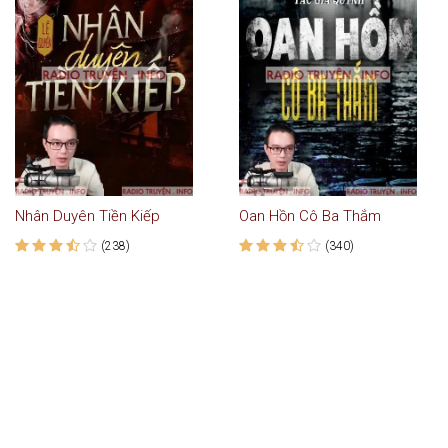
Nhân Duyên Tiền Kiếp
Oan Hồn Cô Ba Thắm
(238)
(340)