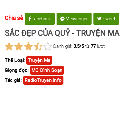
Chia sẻ
facebook
Messenger
Tweet
SẮC ĐẸP CỦA QUỶ - TRUYỆN MA
Đánh giá:
3.5/5
từ
77
lượt
Thể Loại:
Truyện Ma
Giọng đọc:
MC Đình Soạn
Tác giả:
RadioTruyen.Info