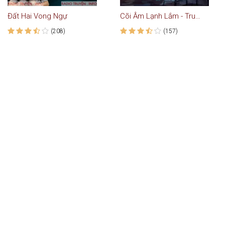
Đất Hai Vong Ngự
Cõi Âm Lạnh Lắm - Truyện Ma
(208)
(157)