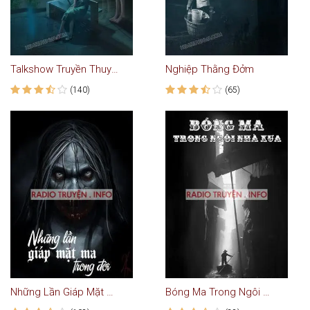
Talkshow Truyền Thuyết Đô Thị Ở Việt Nam
Nghiệp Thằng Đởm
(140)
(65)
Những Lần Giáp Mặt Ma Trong Đời
Bóng Ma Trong Ngôi Nhà Xưa