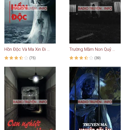
Hồn Độc Và Ma Xin Đi Nhờ Xe
Trường Mầm Non Quỷ Ám
(75)
(39)