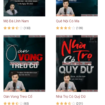
Mộ Đá Lĩnh Nam
Quê Nội Có Ma
(130)
(139)
Oán Vong Treo Cổ
Nhà Trọ Có Quỷ Dữ
(63)
(201)