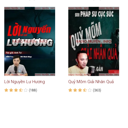
Lời Nguyền Lư Hương
Quỷ Mõm Giải Nhân Quả
(188)
(363)