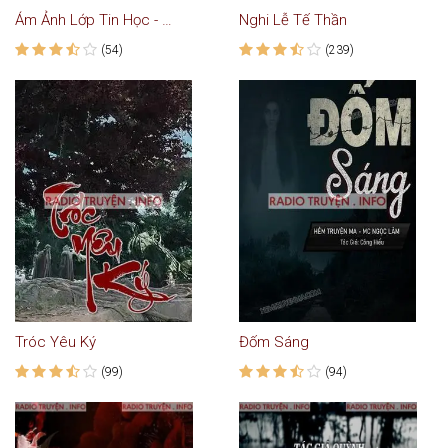
Ám Ảnh Lớp Tin Học - Truyện Ma
Nghi Lễ Tế Thần
(54)
(239)
Tróc Yêu Ký
Đốm Sáng
(99)
(94)