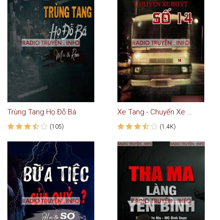
Trùng Tang Họ Đỗ Bá
Xe Tang - Chuyến Xe Bus Số 14
(105)
(1.4K)