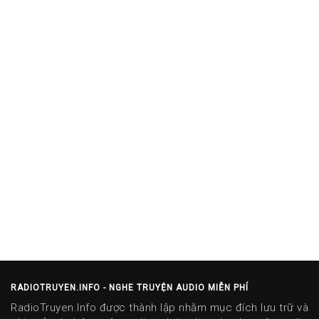
RADIOTRUYEN.INFO - NGHE TRUYỆN AUDIO MIỄN PHÍ
RadioTruyen.Info được thành lập nhằm mục đích lưu trữ và