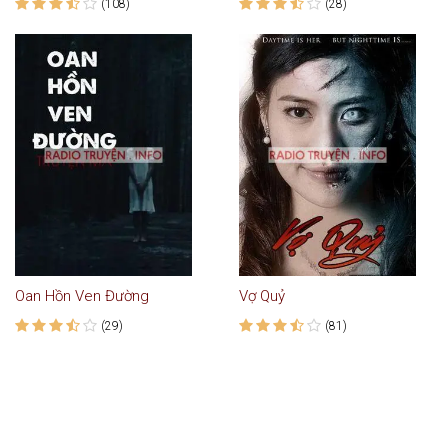
(108)
(28)
Oan Hồn Ven Đường
Vợ Quỷ
(29)
(81)