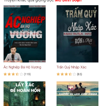
Ác Nghiệp Bá Hộ Vương
Trấn Quỷ Nhập Xác
(119)
(83)