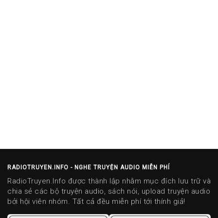
RADIOTRUYEN.INFO - NGHE TRUYỆN AUDIO MIỄN PHÍ
RadioTruyen.Info được thành lập nhằm mục đích lưu trữ và
chia sẻ các bộ truyện audio, sách nói, upload truyện audio
bởi hội viên nhóm. Tất cả đều miễn phí tới thính giả!