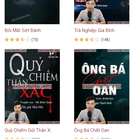
Đôi Mắt Sét Đánh
Trả Nghiệp Gia Đình
(70)
(148)
Quỷ Chiếm Giữ Thân Xác
Ông Bá Chết Oan