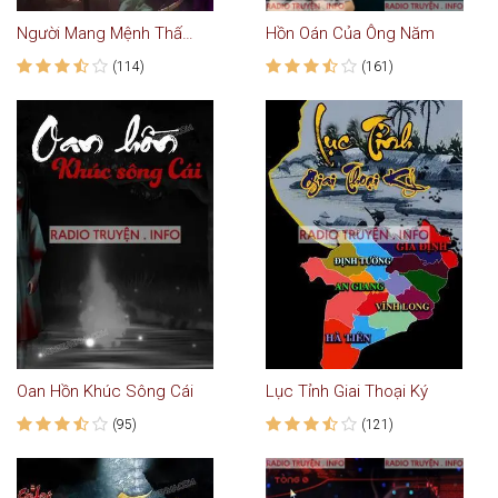
Người Mang Mệnh Thất Sát
Hồn Oán Của Ông Năm
(114)
(161)
Oan Hồn Khúc Sông Cái
Lục Tỉnh Giai Thoại Ký
(95)
(121)