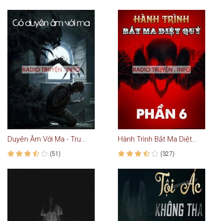
Duyên Âm Với Ma - Truyện Kinh Dị
Hành Trình Bắt Ma Diệt Quỷ - Phần 6
(51)
(327)