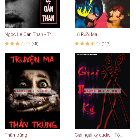
Ngọc Lệ Oán Than - Truyện Ma
Lũ Ruồi Ma
(45)
(117)
Thần trùng
Giải ngải ký audio - Tống Mặt Than