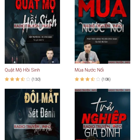
Quật Mộ Hồi Sinh
Mùa Nước Nổi
(130)
(108)