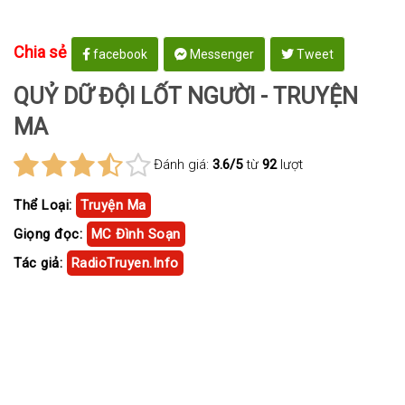
Chia sẻ
facebook
Messenger
Tweet
QUỶ DỮ ĐỘI LỐT NGƯỜI - TRUYỆN
MA
Đánh giá:
3.6/5
từ
92
lượt
Thể Loại:
Truyện Ma
Giọng đọc:
MC Đình Soạn
Tác giả:
RadioTruyen.Info