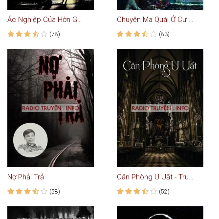
Ác Nghiệp Của Hờn Ghen - Truyện Ma
Chuyện Ma Quái Ở Cư Xá Thanh Đa Bình Thạch
(78)
(83)
Nợ Phải Trả
Căn Phòng U Uất - Truyện Kinh Dị
(58)
(52)