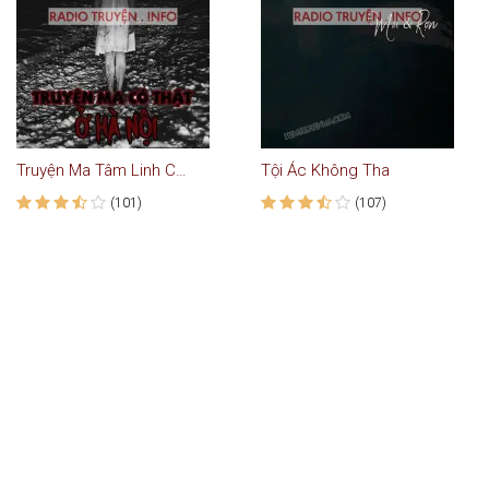
Truyện Ma Tâm Linh Có Thật Ở Hà Nội
Tội Ác Không Tha
(101)
(107)