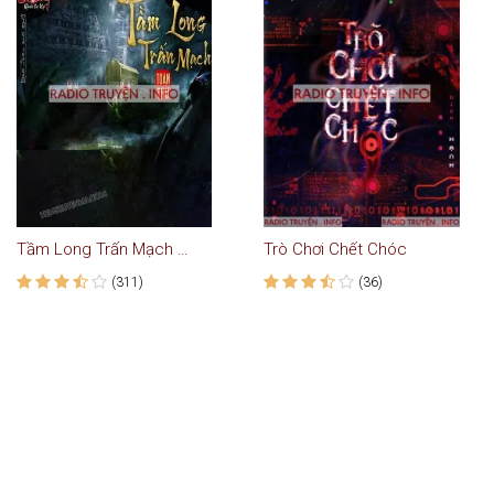
Tầm Long Trấn Mạch Toàn Thư : Ngoại truyện Cửu Long Quái Sự Ký
Trò Chơi Chết Chóc
(311)
(36)