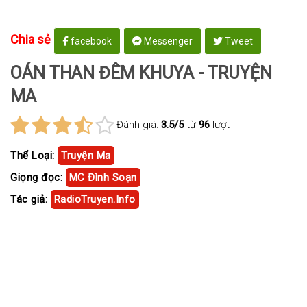
Chia sẻ
facebook
Messenger
Tweet
OÁN THAN ĐÊM KHUYA - TRUYỆN
MA
Đánh giá:
3.5/5
từ
96
lượt
Thể Loại:
Truyện Ma
Giọng đọc:
MC Đình Soạn
Tác giả:
RadioTruyen.Info