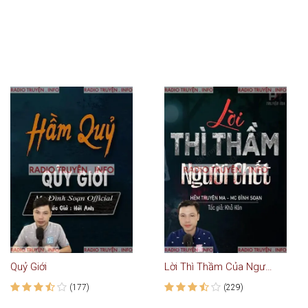
Quỷ Giới
Lời Thì Thầm Của Người Chết
(177)
(229)