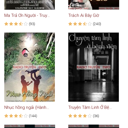
Ma Trả Ơn Người - Truyện Ma
Trách Ai Bây Giờ
(93)
(240)
Nhục hồng ngải (Hành trình tim con bị mất tích)
Truyện Tâm Linh Ở Bệnh Viện - Truyện Ma
(144)
(36)