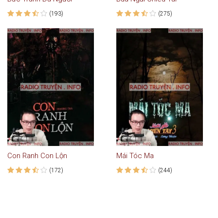
(193)
(275)
Con Ranh Con Lộn
Mái Tóc Ma
(172)
(244)