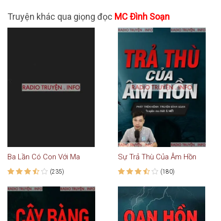
Truyện khác qua giọng đọc
MC Đình Soạn
Ba Lần Có Con Với Ma
Sự Trả Thù Của Âm Hồn
(235)
(180)