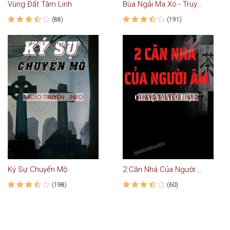
Vùng Đất Tâm Linh
Bùa Ngải Ma Xó - Truyện Ma Có Thật
(88)
(191)
Ký Sự Chuyển Mộ
2 Căn Nhà Của Người Âm
(198)
(60)