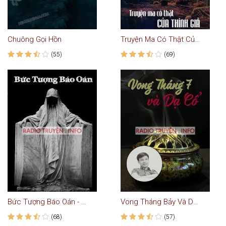
Chuông Gọi Hồn
Truyện Ma Có Thật Của Thính Giả
(55)
(69)
Bức Tượng Báo Oán - Truyện Ma
Vong Tháng Bảy Và Dạ Cổ
(68)
(57)