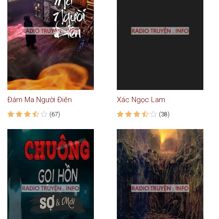
Đám Ma Người Điên
Xác Ngọc Lam
(67)
(38)