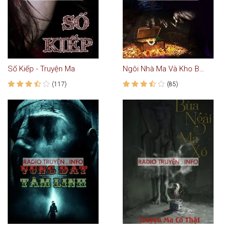
Số Kiếp - Truyện Ma
Ngôi Nhà Ma Và Kho Báu
(117)
(85)