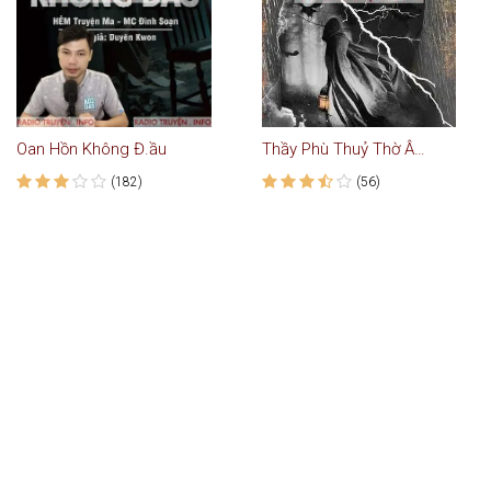
Oan Hồn Không Đ.ầu
Thầy Phù Thuỷ Thờ Âm Binh
(182)
(56)