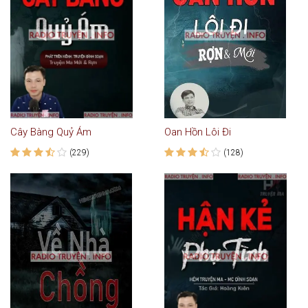
Cây Bàng Quỷ Ám
Oan Hồn Lôi Đi
(229)
(128)