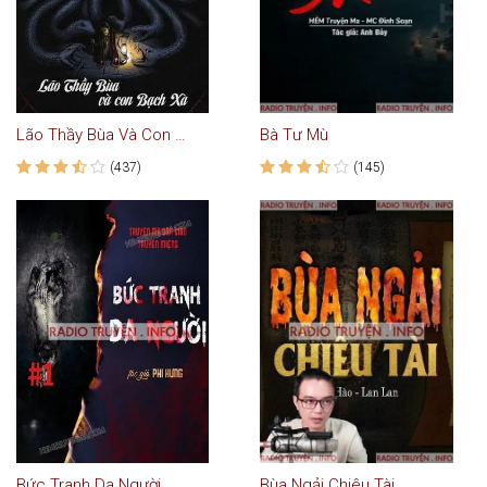
Lão Thầy Bùa Và Con Bạch Xà - Truyện Ma
Bà Tư Mù
(437)
(145)
Bức Tranh Da Người
Bùa Ngải Chiêu Tài