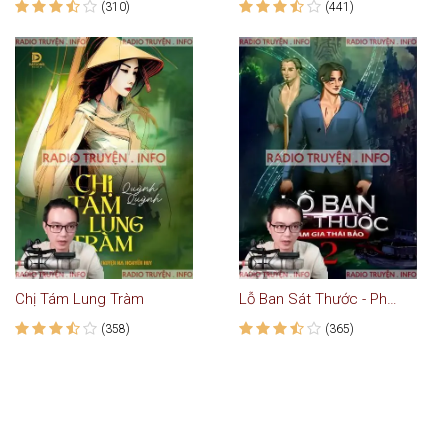
(310)
(441)
Chị Tám Lung Tràm
Lỗ Ban Sát Thước - Phần 2
(358)
(365)