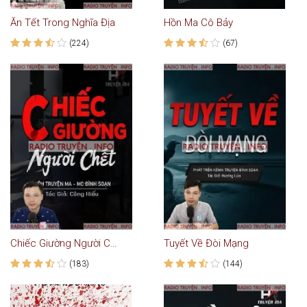
Ăn Tết Trong Nghĩa Địa
Hồn Ma Cô Bảy
(224)
(67)
Chiếc Giường Người Chết
Tuyết Về Đòi Mạng
(183)
(144)