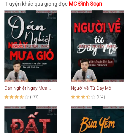
Truyện khác qua giọng đọc
MC Đình Soạn
Oán Nghiệt Ngày Mưa Gió
Người Về Từ Đáy Mộ
(177)
(182)