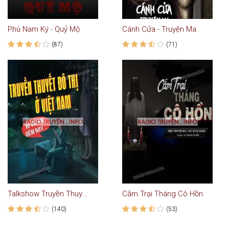
Phù Nam Ký - Quỷ Mộ
Cánh Cửa - Truyện Ma
(87)
(71)
Talkshow Truyền Thuyết Đô Thị Ở Việt Nam
Cắm Trại Tháng Cô Hồn
(140)
(53)