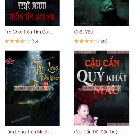
Trò Chơi Trốn Tìm Gọi Ma
Chết Yểu
(45)
(80)
Tầm Long Trấn Mạch Toàn Thư : Ngoại truyện Cửu Long Quái Sự Ký
Cậu Cẩn Đối Đầu Quỷ Khát Máu