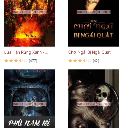
Lửa Hận Rừng Xanh - Truyện Kiếm Hiệp Kinh Dị
Chơi Ngải Bị Ngải Quật
(477)
(42)