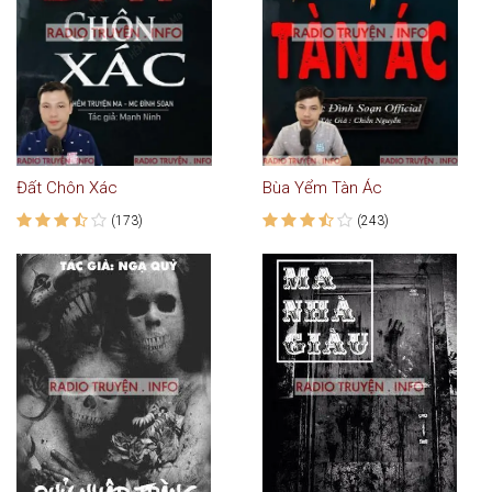
Đất Chôn Xác
Bùa Yểm Tàn Ác
(173)
(243)