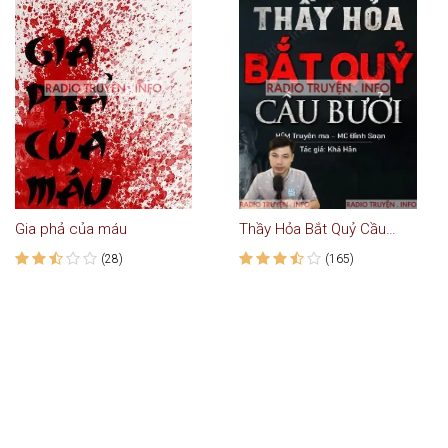
Gia phả của máu
Thầy Hỏa Bắt Quỷ Cầu Thị Bưởi
(28)
(165)