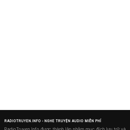
RADIOTRUYEN.INFO - NGHE TRUYỆN AUDIO MIỄN PHÍ
RadioTruyen.Info được thành lập nhằm mục đích lưu trữ và