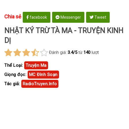
Chia sẻ
facebook
Messenger
Tweet
NHẬT KÝ TRỪ TÀ MA - TRUYỆN KINH
DỊ
Đánh giá:
3.4/5
từ
140
lượt
Thể Loại:
Truyện Ma
Giọng đọc:
MC Đình Soạn
Tác giả:
RadioTruyen.Info