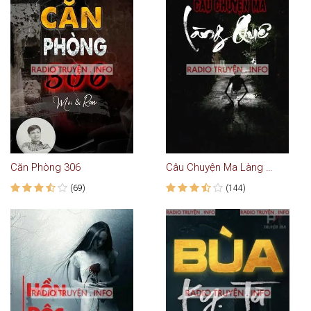
Căn Phòng 306
Câu Chuyện Ma Làng Quê
(69)
(144)