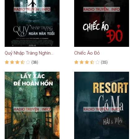
Quỷ Nhập Tràng Nghìn Tuổi - Truyện Kinh Di
Chiếc Áo Đỏ
(38)
(35)