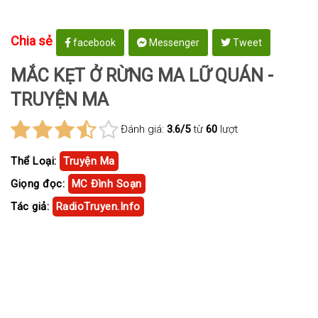
Chia sẻ
facebook
Messenger
Tweet
MẮC KẸT Ở RỪNG MA LỮ QUÁN -
TRUYỆN MA
Đánh giá:
3.6/5
từ
60
lượt
Thể Loại:
Truyện Ma
Giọng đọc:
MC Đình Soạn
Tác giả:
RadioTruyen.Info