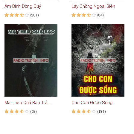
Âm Binh Đồng Quỷ
Lấy Chồng Ngoại Biên
(281)
(84)
Ma Theo Quả Báo Trả Thù - Truyện Ma
Cho Con Được Sống
(62)
(181)