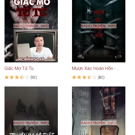
Giấc Mơ Tử Tù
Mượn Xác Hoàn Hồn - Truyện Ma
(92)
(82)