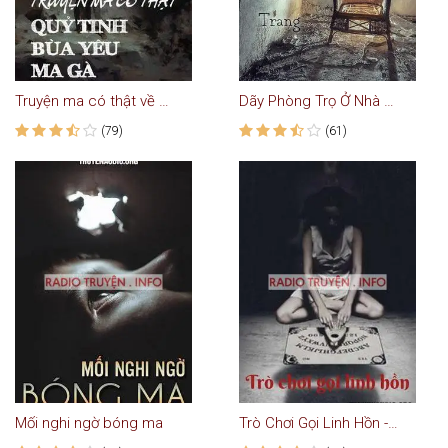
Truyện ma có thật về Quỷ Tinh, Bùa Yêu và Ma Gà
Dãy Phòng Trọ Ở Nhà Trang
(79)
(61)
Mối nghi ngờ bóng ma
Trò Chơi Gọi Linh Hồn - Truyện Ma