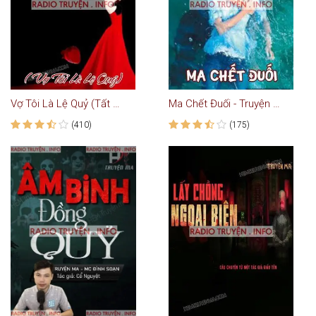
Vợ Tôi Là Lệ Quỷ (Tất Cả Bạn Gái Của Tôi Đều Là Lệ Quỷ)
Ma Chết Đuối - Truyện Ma
(410)
(175)