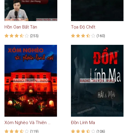
Hồn Oan Bất Tán
Tọa Độ Chết
(253)
(160)
Xóm Nghèo Và Thiên Linh Cái
Đồn Lính Ma
(119)
(106)