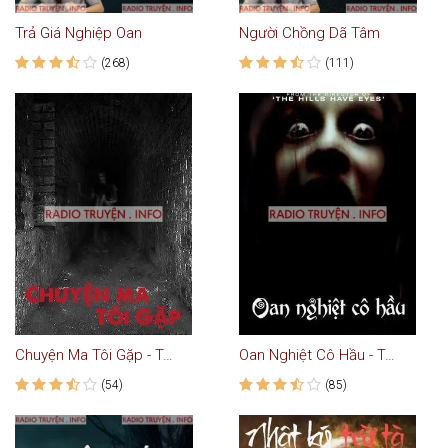
Trả Giá Nghiệp Oan
Người Chồng Dã Tâm
(268)
(111)
Chuyện Ma Tôi Gặp - Truyện Kinh Dị
Oan Nghiệt Cô Hầu - Truyện Ma
(54)
(85)