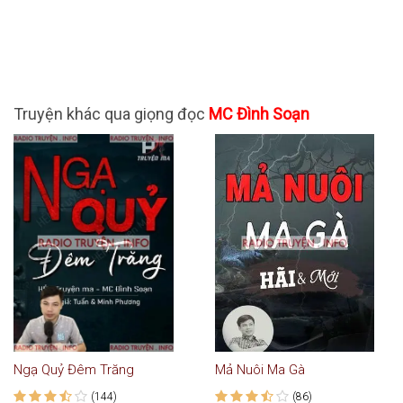
Truyện khác qua giọng đọc
MC Đình Soạn
Ngạ Quỷ Đêm Trăng
Mả Nuôi Ma Gà
(144)
(86)