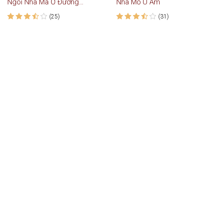
Ngôi Nhà Ma Ở Đường Hoàng Diệu
Nhà Mồ U Ám
(25)
(31)