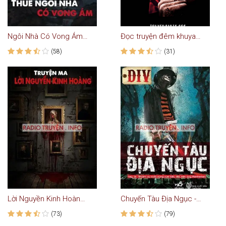
Ngôi Nhà Có Vong Ám - Truyện Ma
Đọc truyện đêm khuya - Cái đầu con rối
(58)
(31)
Lời Nguyền Kinh Hoàng - Truyện Ma
Chuyến Tàu Địa Ngục - Truyện Linh Dị Hay
(73)
(79)