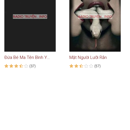
Đứa Bé Ma Tên Bình Yên
Mặt Người Lưỡi Rắn
(37)
(57)