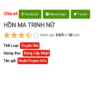
Chia sẻ
facebook
Messenger
Tweet
HỒN MA TRINH NỮ
Đánh giá:
3.3/5
từ
32
lượt
Thể Loại:
Truyện Ma
Giọng đọc:
Đang Cập Nhật
Tác giả:
RadioTruyen.Info