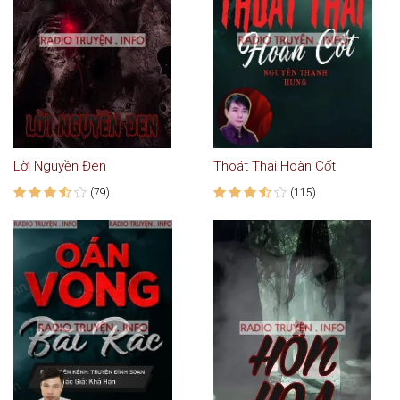
Lời Nguyền Đen
Thoát Thai Hoàn Cốt
(79)
(115)