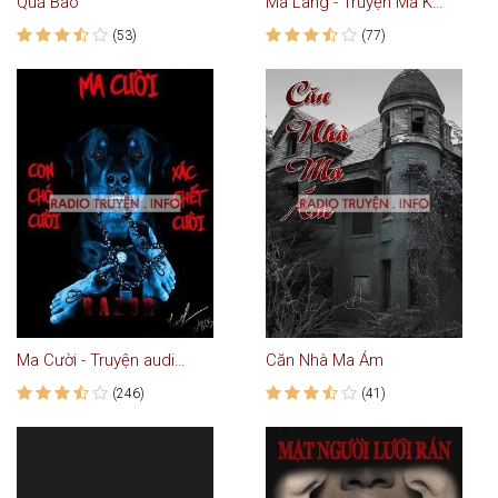
Quả Báo
Ma Làng - Truyện Ma Kinh Dị
(53)
(77)
Ma Cười - Truyện audio kinh dị
Căn Nhà Ma Ám
(246)
(41)