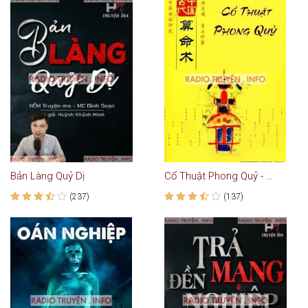
Bản Làng Quỷ Dị
Cổ Thuật Phong Quỷ - Truyện Ma Kinh Dị
(237)
(137)