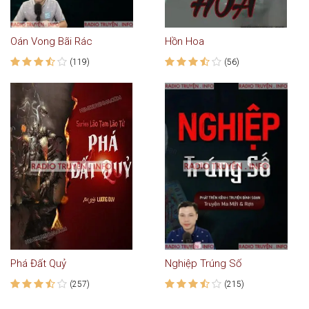
Oán Vong Bãi Rác
Hồn Hoa
(119)
(56)
Phá Đất Quỷ
Nghiệp Trúng Số
(257)
(215)