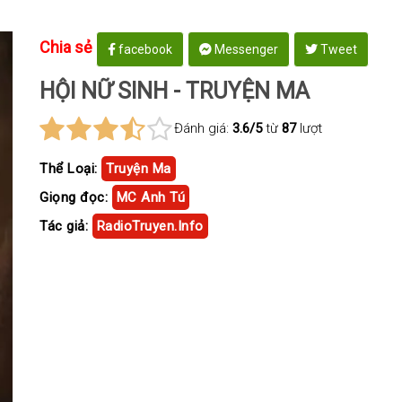
Chia sẻ
facebook
Messenger
Tweet
HỘI NỮ SINH - TRUYỆN MA
Đánh giá:
3.6/5
từ
87
lượt
Thể Loại:
Truyện Ma
Giọng đọc:
MC Anh Tú
Tác giả:
RadioTruyen.Info