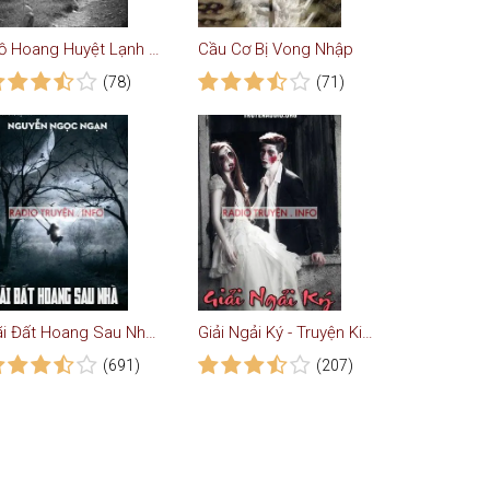
Mồ Hoang Huyệt Lạnh - Truyện Ma
Cầu Cơ Bị Vong Nhập
(78)
(71)
Bãi Đất Hoang Sau Nhà (Chuyến Xe Buýt)
Giải Ngải Ký - Truyện Kinh Dị
(691)
(207)