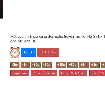
Mời quý thính giả cùng đón nghe truyện ma Hội Nữ Sinh - 
đọc MC Anh Tú
Hẹn Giờ
Tắt Hẹn Giờ
Truyện ma
Truyện ma ngắn
Hội Nữ Sinh Audio
Hội Nữ Sin