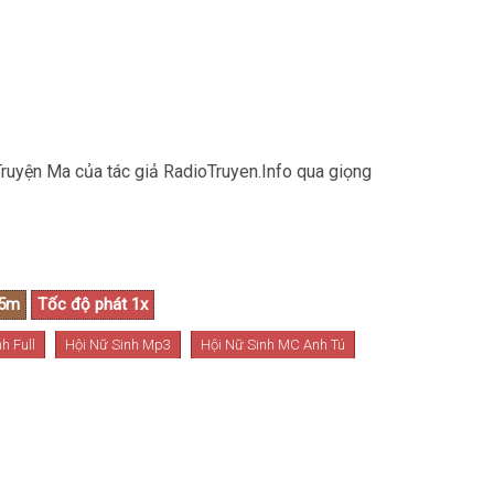
Truyện Ma của tác giả RadioTruyen.Info qua giọng
h Full
Hội Nữ Sinh Mp3
Hội Nữ Sinh MC Anh Tú