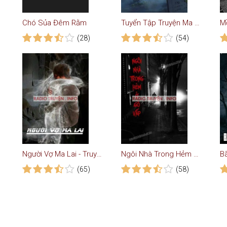
Chó Sủa Đêm Rằm
Tuyển Tập Truyện Ma Có Thật Chứng Kiến Kể Lại
(28)
(54)
Người Vợ Ma Lai - Truyện Ma
Ngôi Nhà Trong Hẻm Ở Gò Vấp
(65)
(58)