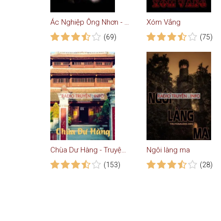
Ác Nghiệp Ông Nhơn - Truyện Ma
Xóm Vắng
(69)
(75)
Chùa Dư Hàng - Truyện Ma
Ngôi làng ma
(153)
(28)