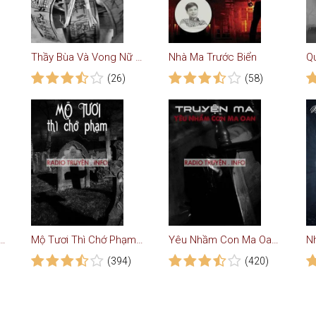
Thầy Bùa Và Vong Nữ Chết Oan - Truyện Ma
Nhà Ma Trước Biển
(26)
(58)
ạnh Cái Xác - Truyện Ma
Mộ Tươi Thì Chớ Phạm - Truyện Ma
Yêu Nhầm Con Ma Oan - Truyện Ma
(394)
(420)