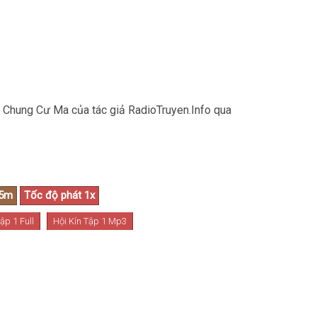
- Chung Cư Ma của tác giả RadioTruyen.Info qua
ập 1 Full
Hội Kín Tập 1 Mp3