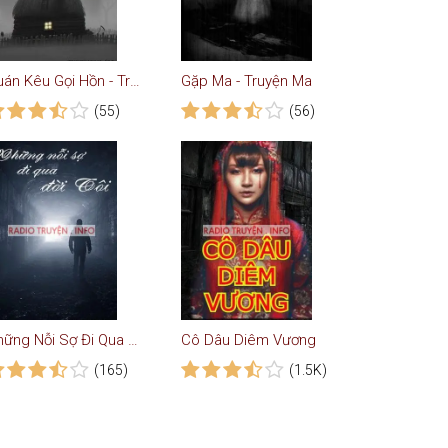
Quán Kêu Gọi Hồn - Truyện Kinh Dị
Gặp Ma - Truyện Ma
(55)
(56)
Những Nỗi Sợ Đi Qua Đời Tôi - Truyện Ma
Cô Dâu Diêm Vương
(165)
(1.5K)