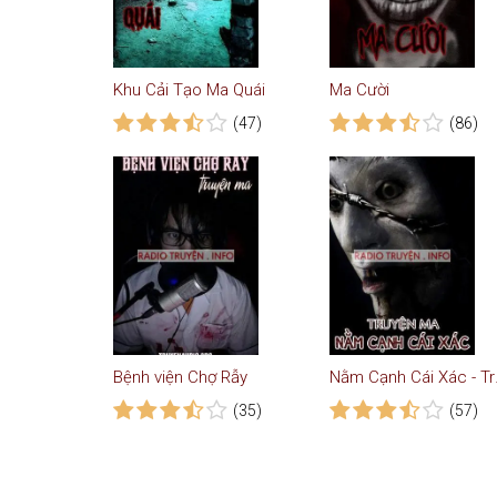
Khu Cải Tạo Ma Quái
Ma Cười
(47)
(86)
Bệnh viện Chợ Rẫy
Nằm C
(35)
(57)