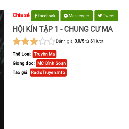
Chia sẻ
facebook
Messenger
Tweet
HỘI KÍN TẬP 1 - CHUNG CƯ MA
Đánh giá:
3.0/5
từ
61
lượt
Thể Loại:
Truyện Ma
Giọng đọc:
MC Đình Soạn
Tác giả:
RadioTruyen.Info