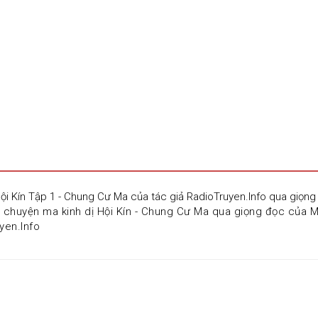
Hội Kín Tập 1 - Chung Cư Ma của tác giả RadioTruyen.Info qua giọn
 chuyện ma kinh dị Hội Kín - Chung Cư Ma qua giọng đọc của M
yen.Info