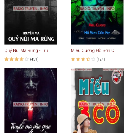
Quỷ Núi Ma Rừng - Truyện Ma
Miêu Cương Hồ Sơn Cấm Kỵ - Truyện ma kinh dị
(451)
(124)