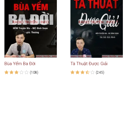
Bùa Yểm Ba Đời
Tà Thuật Được Giải
(108)
(245)