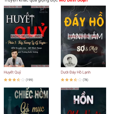
Huyết Quỷ
Dưới Đáy Hồ Lạnh
(199)
(78)