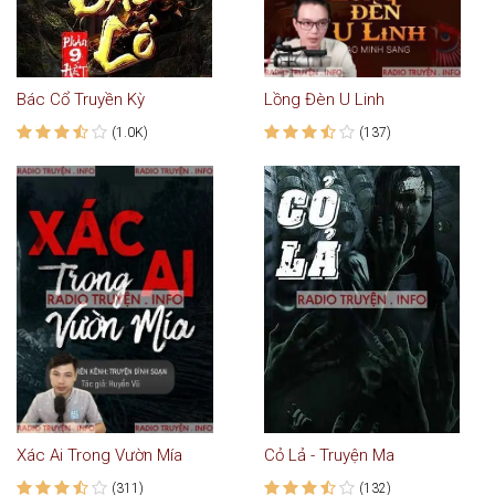
Bác Cổ Truyền Kỳ
Lồng Đèn U Linh
(1.0K)
(137)
Xác Ai Trong Vườn Mía
Cỏ Lả - Truyện Ma
(311)
(132)