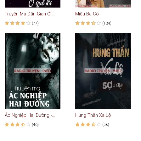
Truyện Ma Dân Gian Ở Quê Tôi
Miếu Ba Cô
(77)
(134)
Ác Nghiệp Hai Đường - Truyện Ma
Hung Thần Xa Lộ
(46)
(58)