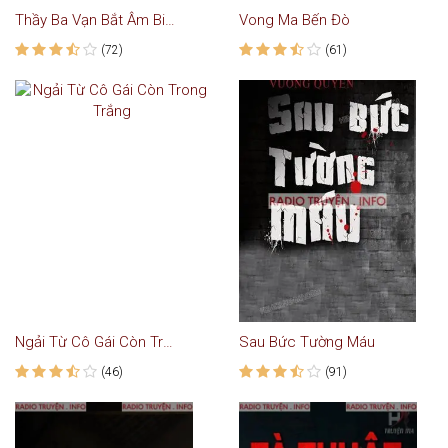
Thầy Ba Vạn Bắt Âm Binh
Vong Ma Bến Đò
(72)
(61)
Ngải Từ Cô Gái Còn Trong Trắng
Sau Bức Tường Máu
(46)
(91)