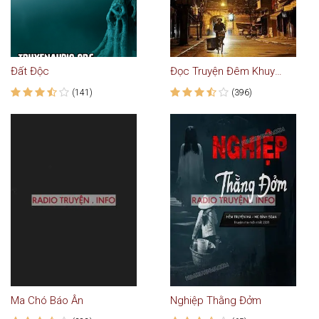
Đất Độc
Đọc Truyện Đêm Khuya VOH
(141)
(396)
Ma Chó Báo Ân
Nghiệp Thằng Đởm