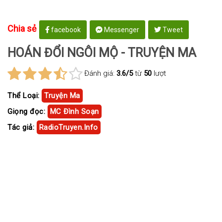
Chia sẻ
facebook
Messenger
Tweet
HOÁN ĐỔI NGÔI MỘ - TRUYỆN MA
Đánh giá:
3.6/5
từ
50
lượt
Thể Loại:
Truyện Ma
Giọng đọc:
MC Đình Soạn
Tác giả:
RadioTruyen.Info