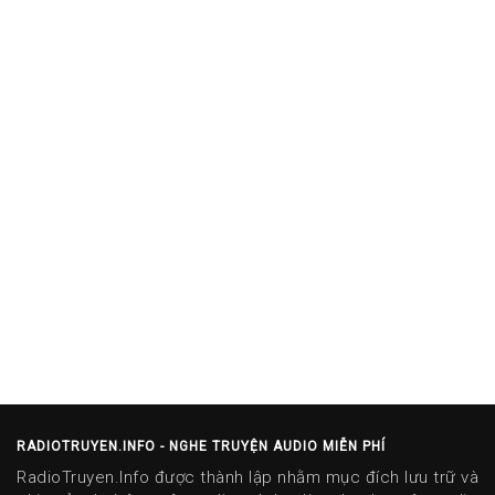
RADIOTRUYEN.INFO - NGHE TRUYỆN AUDIO MIỄN PHÍ
RadioTruyen.Info được thành lập nhằm mục đích lưu trữ và