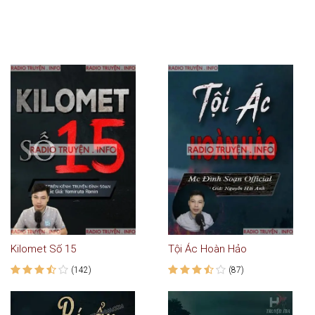
Kilomet Số 15
Tội Ác Hoàn Hảo
(142)
(87)