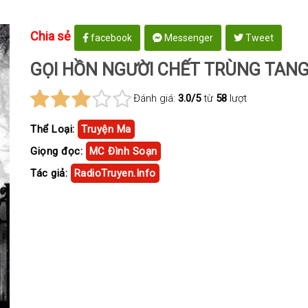
Chia sẻ
facebook
Messenger
Tweet
GỌI HỒN NGƯỜI CHẾT TRÙNG TANG
Đánh giá:
3.0/5
từ
58
lượt
Thể Loại:
Truyện Ma
Giọng đọc:
MC Đình Soạn
Tác giả:
RadioTruyen.Info