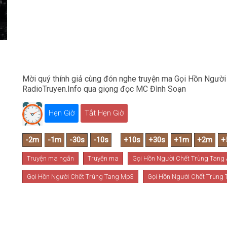
Mời quý thính giả cùng đón nghe truyện ma Gọi Hồn Người 
RadioTruyen.Info qua giọng đọc MC Đình Soạn
Hẹn Giờ
Tắt Hẹn Giờ
Truyện ma ngắn
Truyện ma
Gọi Hồn Người Chết Trùng Tang 
Gọi Hồn Người Chết Trùng Tang Mp3
Gọi Hồn Người Chết Trùng