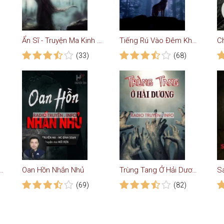
Ẩn Sĩ - Truyện Ma Kinh Dị
Tiếng Rú Vào Đêm Khuya - Truyện Ma
C
(33)
(68)
ằng Sáu Sụt - Truyện Ma
Oan Hồn Nhắn Nhủ
Trùng Tang Ở Hải Dương
(69)
(82)