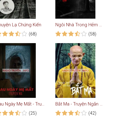
huyện Lạ Chứng Kiến
Ngôi Nhà Trong Hẻm Ở Gò Vấp
(68)
(58)
Sau Ngày Mẹ Mất - Truyện Ma
Bắt Ma - Truyện Ngắn Kinh Dị
(25)
(42)