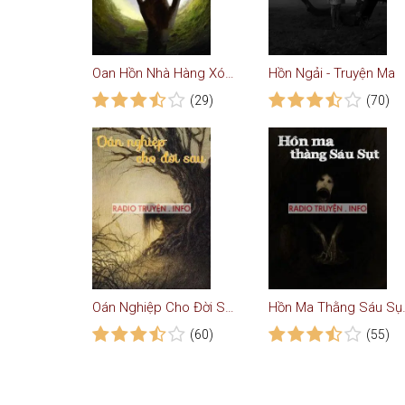
Oan Hồn Nhà Hàng Xóm - Truyện Kinh Dị
Hồn Ngải - Truyện Ma
(29)
(70)
Oán Nghiệp Cho Đời Sau - Truyện Kinh Dị
Hồn Ma Th
(60)
(55)