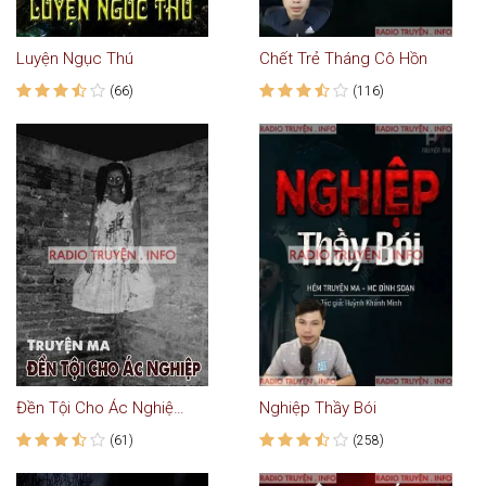
Luyện Ngục Thú
Chết Trẻ Tháng Cô Hồn
(66)
(116)
Đền Tội Cho Ác Nghiệp - Truyện Ma
Nghiệp Thầy Bói
(61)
(258)