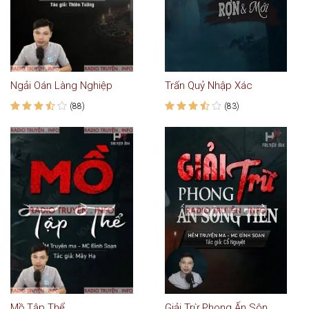
Ngải Oán Làng Nghiệp
Trấn Quỷ Nhập Xác
(88)
(83)
Mồ Tập Thể
Giải Trừ Phong Ấn Sông Tiền