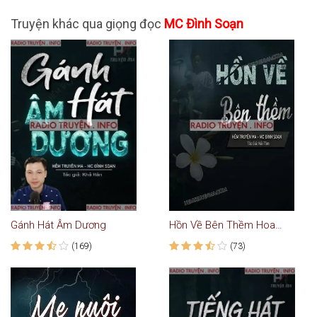
Truyện khác qua giọng đọc
MC Đình Soạn
Gánh Hát Âm Dương
Hồn Về Bên Thềm Hoa Sứ
(169)
(73)