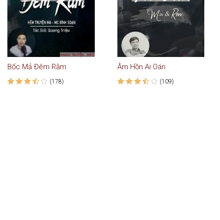
Bốc Mả Đêm Rằm
Âm Hồn Ai Oán
(178)
(109)