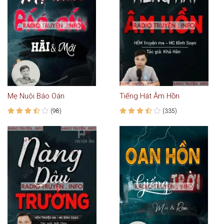
Mẹ Nuôi Báo Oán
Tiếng Hát Âm Hồn
(98)
(335)