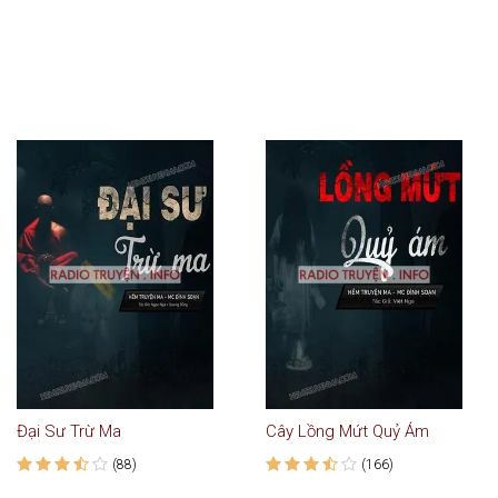
Đại Sư Trừ Ma
Cây Lồng Mứt Quỷ Ám
(88)
(166)