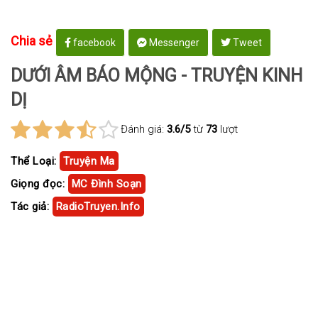
Chia sẻ
facebook
Messenger
Tweet
DƯỚI ÂM BÁO MỘNG - TRUYỆN KINH
DỊ
Đánh giá:
3.6/5
từ
73
lượt
Thể Loại:
Truyện Ma
Giọng đọc:
MC Đình Soạn
Tác giả:
RadioTruyen.Info