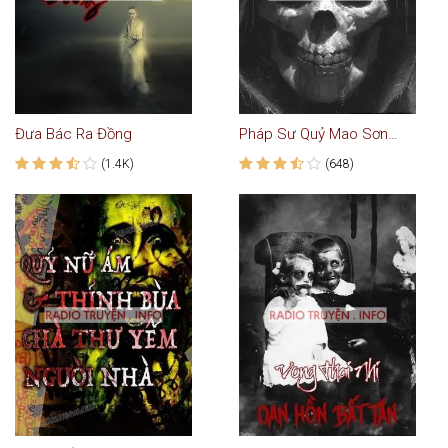
Đưa Bác Ra Đồng
Pháp Sư Quỷ Mao Sơn - Truyện Ma
(1.4K)
(648)