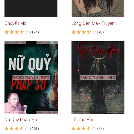
Chuyển Mộ
Lồng Đèn Ma - Truyện Ma
(174)
(78)
Nữ Quỷ Pháp Sư
Lễ Cầu Hồn
(461)
(77)