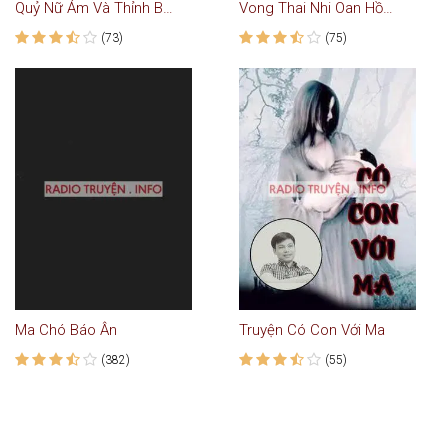
Quỷ Nữ Ám Và Thỉnh Bùa Chà Thư Yểm Người Nhà
Vong Thai Nhi Oan Hồn Bất Tán
(73)
(75)
Ma Chó Báo Ân
Truyện Có Con Với Ma
(382)
(55)