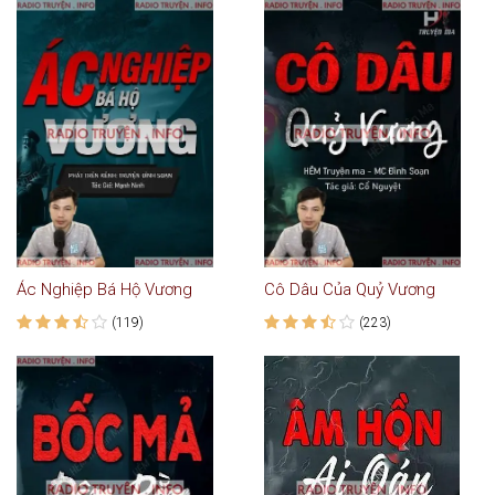
Ác Nghiệp Bá Hộ Vương
Cô Dâu Của Quỷ Vương
(119)
(223)