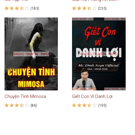
(183)
(253)
Chuyện Tình Mimosa
Giết Con Vì Danh Lợi
(86)
(193)