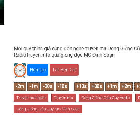
Mời quý thính giả cùng đón nghe truyện ma Dòng Giống Của
RadioTruyen.Info qua giọng đọc MC Đình Soạn
Hẹn Giờ
Tắt Hẹn Giờ
Truyện ma ngắn
Truyện ma
Dòng Giống Của Quỷ Audio
Dòng Giống Của Quỷ MC Đình Soạn