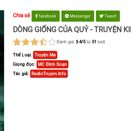
Chia sẻ
facebook
Messenger
Tweet
DÒNG GIỐNG CỦA QUỶ - TRUYỆN KI
Đánh giá:
3.4/5
từ
51
lượt
Thể Loại:
Truyện Ma
Giọng đọc:
MC Đình Soạn
Tác giả:
RadioTruyen.Info