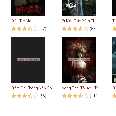
Đứa Trẻ Ma
Bí Mật Trấn Yểm Thánh Vật Sông Tô Lịch
T
(42)
(57)
òa - Truyện Ma Có Thật
Đêm Đó Không Nên Có
Vong Thai Tội Ác - Truyện Ma
Đ
(56)
(114)