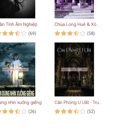
rần Tình Âm Nghiệp
Chùa Long Huê & Xóm Hổ
(69)
(58)
ừng nhìn xuống giếng
Căn Phòng U Uất - Truyện Kinh Dị
(26)
(52)