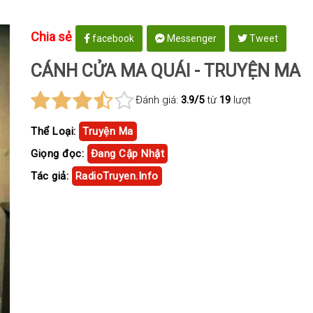
Chia sẻ
facebook
Messenger
Tweet
CÁNH CỬA MA QUÁI - TRUYỆN MA
Đánh giá:
3.9/5
từ
19
lượt
Thể Loại:
Truyện Ma
Giọng đọc:
Đang Cập Nhật
Tác giả:
RadioTruyen.Info