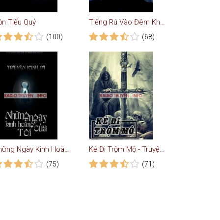
ồn Tiểu Quỷ
Tiếng Rú Vào Đêm Khuya - Truyện Ma
(100)
(68)
Những Ngày Kinh Hoàng Của Tôi - Truyện Ma
Kẻ Đi Trộm Mộ - Truyện Ma
(75)
(71)