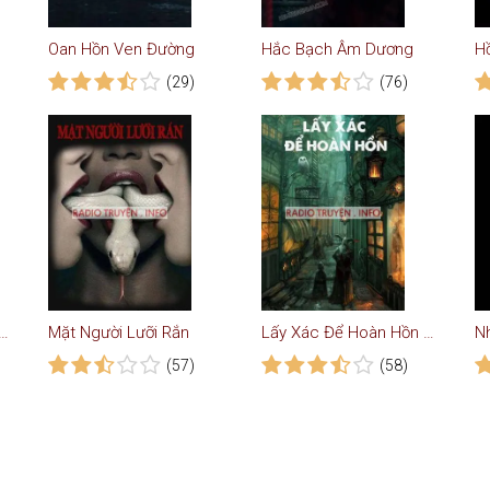
Oan Hồn Ven Đường
Hắc Bạch Âm Dương
H
(29)
(76)
Họ Tà Linh - Truyện Ma
Mặt Người Lưỡi Rắn
Lấy Xác Để Hoàn Hồn - Truyện Kinh Dị
(57)
(58)