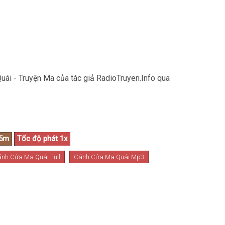
ái - Truyện Ma của tác giả RadioTruyen.Info qua
nh Cửa Ma Quái Full
Cánh Cửa Ma Quái Mp3