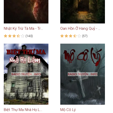
Nhật Ký Trừ Tà Ma - Truyện Kinh Dị
Oan Hồn Ở Hang Quỷ - Truyện Ma
(140)
(57)
Biệt Thự Ma Nhà Họ Lâm
Mộ Cô Lý