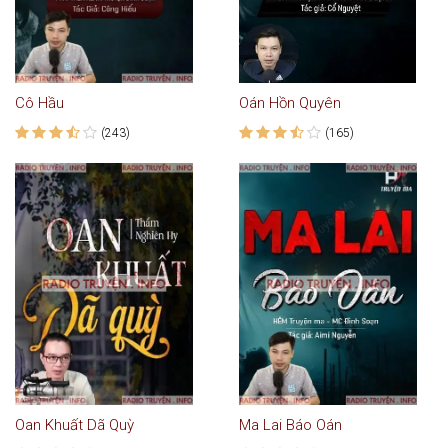
Cô Hầu
Oán Hồn Quyên
(243)
(165)
Oan Khuất Dã Quỳ
Ma Lai Báo Oán