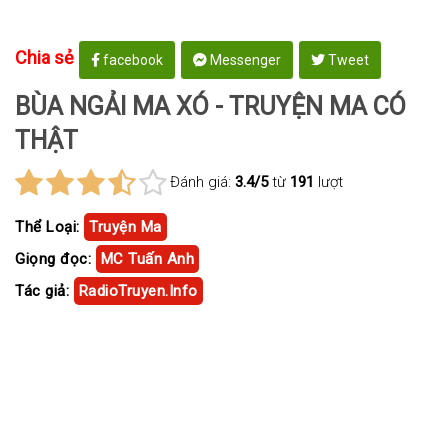
Chia sẻ
facebook
Messenger
Tweet
BÙA NGẢI MA XÓ - TRUYỆN MA CÓ
THẬT
Đánh giá:
3.4/5
từ
191
lượt
Thể Loại:
Truyện Ma
Giọng đọc:
MC Tuấn Anh
Tác giả:
RadioTruyen.Info