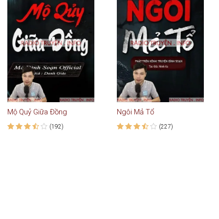
Mộ Quỷ Giữa Đồng
Ngôi Mả Tổ
(192)
(227)