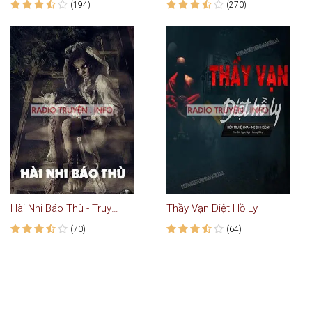
(194)
(270)
Hài Nhi Báo Thù - Truyện Ma Kinh Dị
Thầy Vạn Diệt Hồ Ly
(70)
(64)