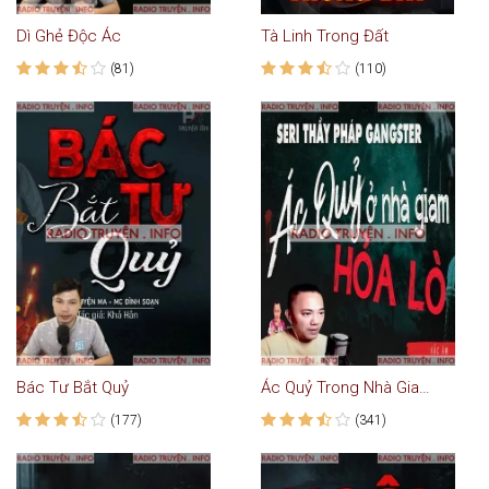
Dì Ghẻ Độc Ác
Tà Linh Trong Đất
(81)
(110)
Bác Tư Bắt Quỷ
Ác Quỷ Trong Nhà Giam Hỏa Lò
(177)
(341)