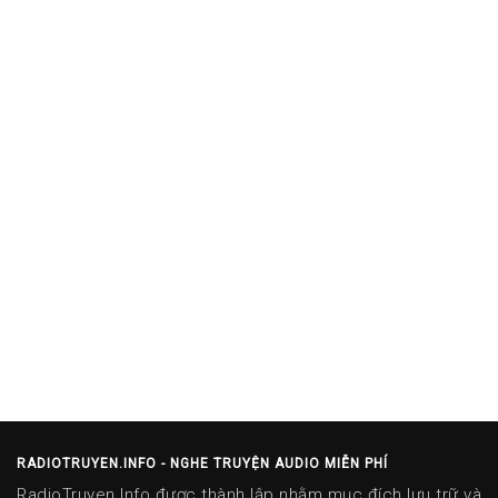
RADIOTRUYEN.INFO - NGHE TRUYỆN AUDIO MIỄN PHÍ
RadioTruyen.Info được thành lập nhằm mục đích lưu trữ và