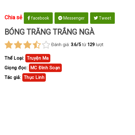
Chia sẻ
facebook
Messenger
Tweet
BÓNG TRĂNG TRẮNG NGÀ
Đánh giá:
3.6/5
từ
129
lượt
Thể Loại:
Truyện Ma
Giọng đọc:
MC Đình Soạn
Tác giả:
Thục Linh