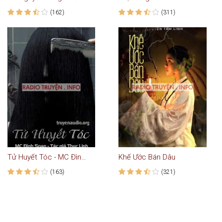
(162)
(311)
Tử Huyết Tóc - MC Đình Soạn
Khế Ước Bán Dâu
(163)
(321)