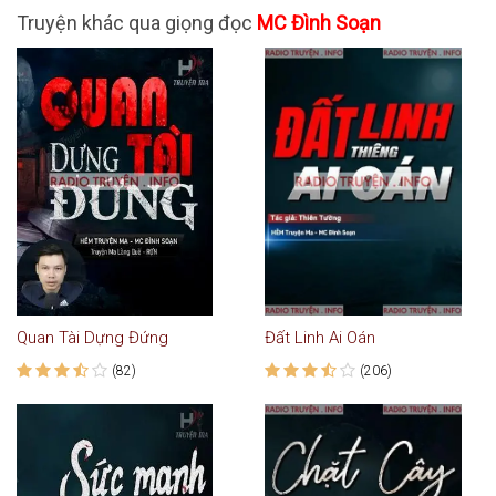
Truyện khác qua giọng đọc
MC Đình Soạn
Quan Tài Dựng Đứng
Đất Linh Ai Oán
(82)
(206)