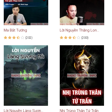
Ma Bắt Tướng
Lời Nguyền Thăng Long Tứ Trấn
(202)
(200)
Lời Nguyền Làng Sương Mù
Nhị Trùng Thân Tứ Trấn