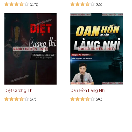
(273)
(65)
Diệt Cương Thi
Oan Hồn Làng Nhì
(87)
(96)