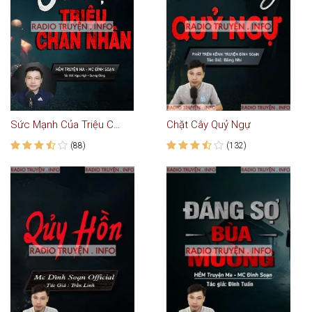
Sức Mạnh Của Triệu Chân Nhân
Chặt Cây Quỷ Ngự
(88)
(132)