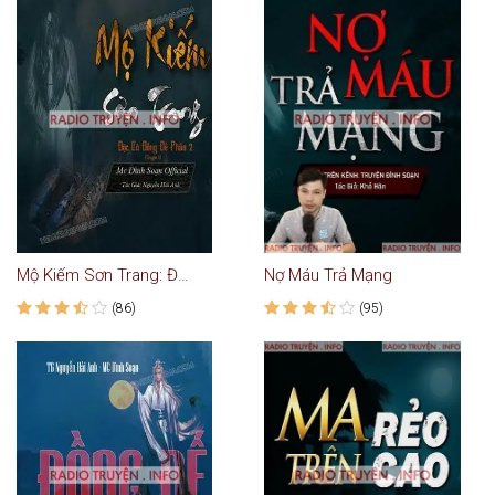
Mộ Kiếm Sơn Trang: Độc Cô Đồng Đế 2
Nợ Máu Trả Mạng
(86)
(95)