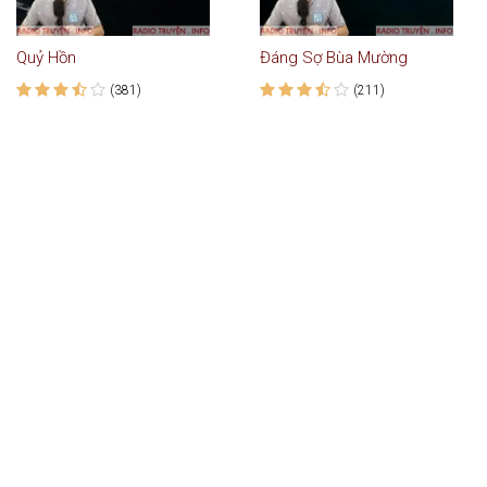
Quỷ Hồn
Đáng Sợ Bùa Mường
(381)
(211)