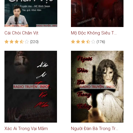
Cái Chòi Chăn Vịt
Mộ Độc Không Siêu Thoát
(220)
(176)
Xác Ai Trong Vại Mắm
Người Đàn Bà Trong Trắng