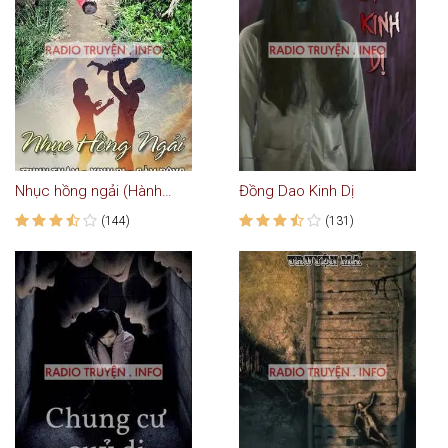
Nhục hồng ngải (Hành trình tim con bị mất tích)
Đồng Dao Kinh Dị
(144)
(131)