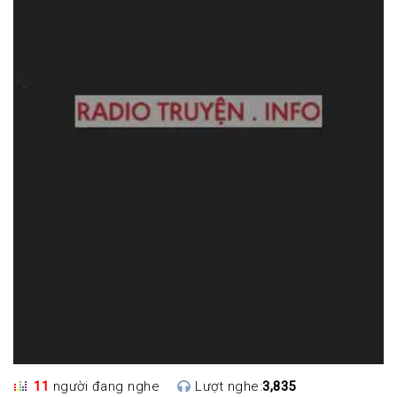
11
người đang nghe
Lượt nghe:
3,835