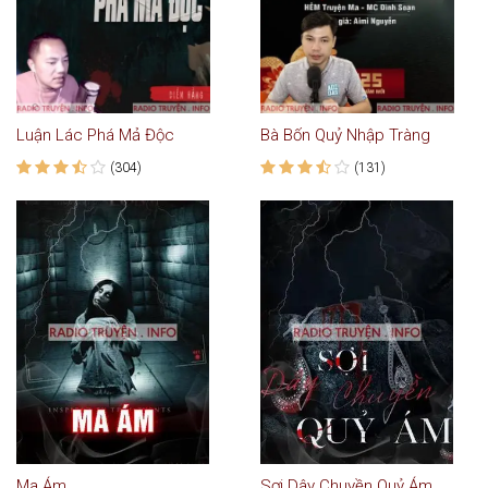
Luận Lác Phá Mả Độc
Bà Bốn Quỷ Nhập Tràng
(304)
(131)
Ma Ám
Sợi Dây Chuyền Quỷ Ám