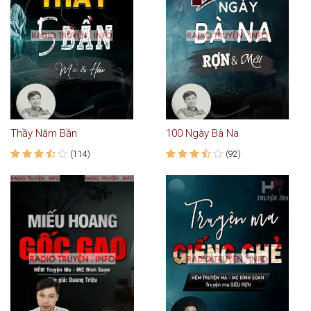
Thầy Năm Bần
100 Ngày Bà Na
(114)
(92)