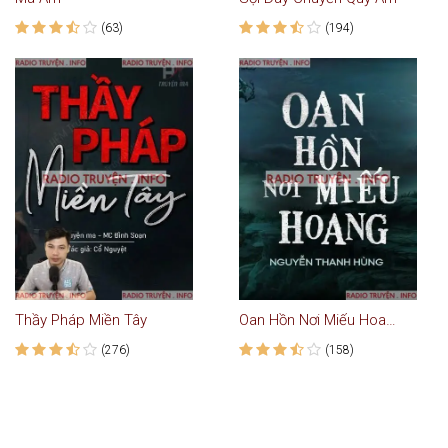
(63)
(194)
Thầy Pháp Miền Tây
Oan Hồn Nơi Miếu Hoang
(276)
(158)