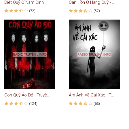
Diệt Quỷ Ở Nam Định
Oan Hồn Ở Hang Quỷ - Truyện Ma
(72)
(57)
Con Quỷ Áo Đỏ - Truyện Ma
Ám Ảnh Về Cái Xác - Truyện Kinh Dị
(124)
(63)