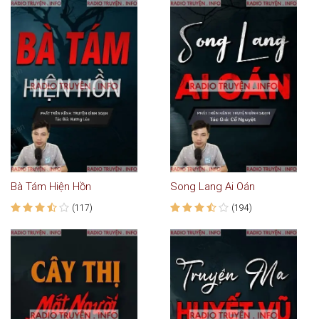
Bà Tám Hiện Hồn
Song Lang Ai Oán
(117)
(194)