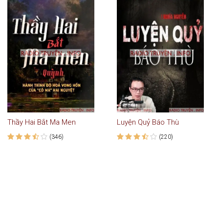
Thầy Hai Bắt Ma Men
Luyện Quỷ Báo Thù
(346)
(220)