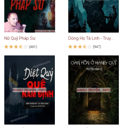
Nữ Quỷ Pháp Sư
Dòng Họ Tà Linh - Truyện Ma
(461)
(947)