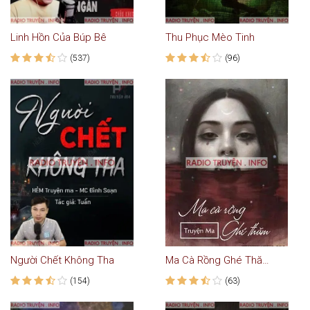
Linh Hồn Của Búp Bê
Thu Phục Mèo Tinh
(537)
(96)
Người Chết Không Tha
Ma Cà Rồng Ghé Thăm - Truyện Ma
(154)
(63)