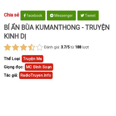
Chia sẻ
facebook
Messenger
Tweet
BÍ ẨN BÙA KUMANTHONG - TRUYỆN
KINH DỊ
Đánh giá:
3.7/5
từ
188
lượt
Thể Loại:
Truyện Ma
Giọng đọc:
MC Đình Soạn
Tác giả:
RadioTruyen.Info