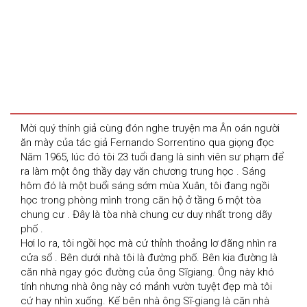
Mời quý thính giả cùng đón nghe truyện ma Ân oán người 
ăn mày của tác giả Fernando Sorrentino qua giọng đọc 
Năm 1965, lúc đó tôi 23 tuổi đang là sinh viên sư phạm để 
ra làm một ông thầy dạy văn chương trung học . Sáng 
hôm đó là một buổi sáng sớm mùa Xuân, tôi đang ngồi 
học trong phòng mình trong căn hộ ở tầng 6 một tòa 
chung cư . Đây là tòa nhà chung cư duy nhất trong dãy 
phố .

Hơi lo ra, tôi ngồi học mà cứ thỉnh thoảng lơ đãng nhìn ra 
cửa sổ . Bên dưới nhà tôi là đường phố. Bên kia đường là 
căn nhà ngay góc đường của ông Sĩgiang. Ông này khó 
tính nhưng nhà ông này có mảnh vườn tuyệt đẹp mà tôi 
cứ hay nhìn xuống. Kế bên nhà ông Sĩ-giang là căn nhà 