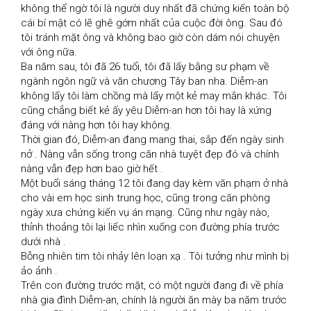
không thể ngờ tôi là người duy nhất đã chứng kiến toàn bộ 
cái bí mật có lẽ ghê gớm nhất của cuộc đời ông. Sau đó 
tôi tránh mặt ông và không bao giờ còn dám nói chuyện 
với ông nữa.

Ba năm sau, tôi đã 26 tuổi, tôi đã lấy bằng sư phạm về 
ngành ngôn ngữ và văn chương Tây ban nha. Diễm-an 
không lấy tôi làm chồng mà lấy một kẻ may mắn khác. Tôi 
cũng chẳng biết kẻ ấy yêu Diễm-an hơn tôi hay là xứng 
đáng với nàng hơn tôi hay không.

Thời gian đó, Diễm-an đang mang thai, sắp đến ngày sinh 
nở . Nàng vẫn sống trong căn nhà tuyệt đẹp đó và chính 
nàng vẫn đẹp hơn bao giờ hết .

Một buổi sáng tháng 12 tôi đang dạy kèm văn phạm ở nhà 
cho vài em học sinh trung học, cũng trong căn phòng 
ngày xưa chứng kiến vụ án mạng. Cũng như ngày nào, 
thỉnh thoảng tôi lại liếc nhìn xuống con đường phía trước 
dưới nhà .

Bỗng nhiên tim tôi nhảy lên loạn xạ . Tôi tưởng như mình bị 
ảo ảnh .

Trên con đường trước mặt, có một người đang đi về phía 
nhà gia đình Diễm-an, chính là người ăn mày ba năm trước 