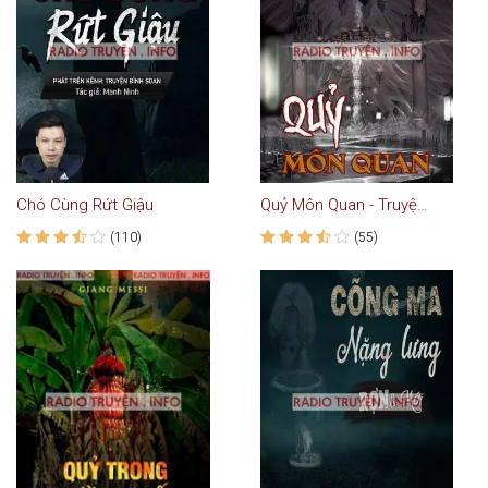
Chó Cùng Rứt Giậu
Quỷ Môn Quan - Truyện Ma
(110)
(55)