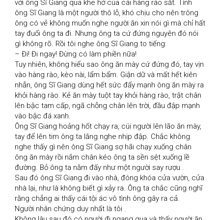
với ông Sĩ Giang qua khe hở của cái hàng rào sắt. Tính 
ông Sĩ Giang là một người thô lỗ, khó chịu cho nên trông 
ông có vẻ không muốn nghe người ăn xin nói gì mà chỉ hất 
tay đuổi ông ta đi. Nhưng ông ta cứ đứng nguyên đó nói 
gì không rõ. Rồi tôi nghe ông Sĩ Giang to tiếng:

– Đi! Đi ngay! Đừng có làm phiền nữa!

Tuy nhiên, không hiểu sao ông ăn mày cứ đứng đó, tay vịn 
vào hàng rào, kèo nài, lẩm bẩm. Giận dữ và mất hết kiên 
nhẫn, ông Sĩ Giang dùng hết sức đẩy mạnh ông ăn mày ra 
khỏi hàng rào. Kẻ ăn mày tuột tay khỏi hàng rào, trật chân 
lên bậc tam cấp, ngã chỗng chân lên trời, đầu đập mạnh 
vào bậc đá xanh.

Ông Sĩ Giang hoảng hốt chạy ra, cúi người lên lão ăn mày, 
tay để lên tim ông ta lắng nghe nhịp đập. Chắc không 
nghe thấy gì nên ông Sĩ Giang sợ hãi chạy xuống chân 
ông ăn mày rồi nắm chân kéo ông ta sền sệt xuống lề 
đường. Bỏ ông ta nằm đấy như một người say rượu .

Sau đó ông Sĩ Giang đi vào nhà, đóng khóa cửa vườn, cửa 
nhà lại, như là không biết gì xảy ra. Ông ta chắc cũng nghĩ 
rằng chẳng ai thấy cái tội ác vô tình ông gây ra cả.

Người nhân chứng duy nhất là tôi .

Không lâu sau đó có người đi ngang qua và thấy người ăn 