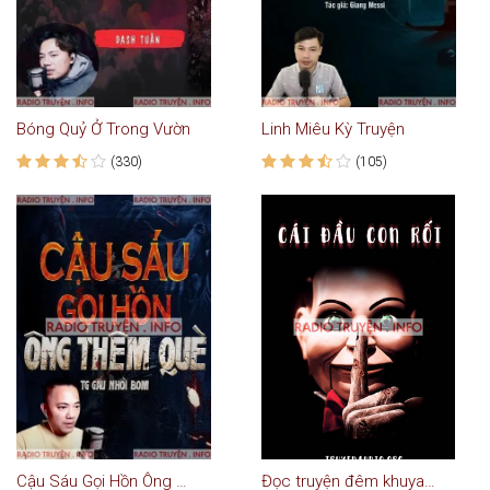
Bóng Quỷ Ở Trong Vườn
Linh Miêu Kỳ Truyện
(330)
(105)
Cậu Sáu Gọi Hồn Ông Thêm Què
Đọc truyện đêm khuya - Cái đầu con rối