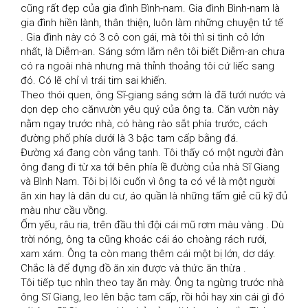
cũng rất đẹp của gia đình Bình-nam. Gia đình Bình-nam là 
gia đình hiền lành, thân thiện, luôn làm những chuyện tử tế 
. Gia đình này có 3 cô con gái, mà tôi thì si tình cô lớn 
nhất, là Diễm-an. Sáng sớm lắm nên tôi biết Diễm-an chưa 
có ra ngoài nhà nhưng mà thỉnh thoảng tôi cứ liếc sang 
đó. Có lẽ chỉ vì trái tim sai khiến.

Theo thói quen, ông Sĩ-giang sáng sớm là đã tưới nước và 
dọn dẹp cho cănvườn yêu quý của ông ta. Căn vườn này 
nằm ngay trước nhà, có hàng rào sắt phía trước, cách 
đường phố phía dưới là 3 bậc tam cấp bằng đá.

Đường xá đang còn vắng tanh. Tôi thấy có một người đàn 
ông đang đi từ xa tới bên phía lề đường của nhà Sĩ Giang 
và Bình Nam. Tôi bị lôi cuốn vì ông ta có vẻ là một người 
ăn xin hay là dân du cư, áo quần là những tấm giẻ cũ kỹ đủ 
màu như cầu vồng.

Ốm yếu, râu ria, trên đầu thì đội cái mũ rơm màu vàng . Dù 
trời nóng, ông ta cũng khoác cái áo choàng rách rưới, 
xam xám. Ông ta còn mang thêm cái một bị lớn, dơ dáy. 
Chắc là để đựng đồ ăn xin được và thức ăn thừa .

Tôi tiếp tục nhìn theo tay ăn mày. Ông ta ngừng trước nhà 
ông Sĩ Giang, leo lên bậc tam cấp, rồi hỏi hay xin cái gì đó 