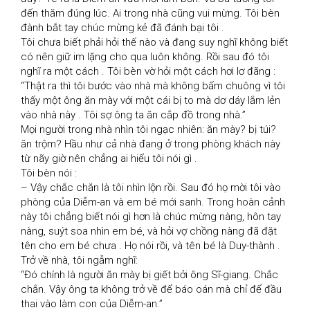
đến thăm đúng lúc. Ai trong nhà cũng vui mừng. Tôi bèn 
đành bắt tay chúc mừng kẻ đã đánh bại tôi .

Tôi chưa biết phải hỏi thế nào và đang suy nghĩ không biết 
có nên giữ im lặng cho qua luôn không. Rồi sau đó tôi 
nghĩ ra một cách . Tôi bèn vờ hỏi một cách hơi lơ đãng :

“Thật ra thì tôi bước vào nhà mà không bấm chuông vì tôi 
thấy một ông ăn mày với một cái bị to mà dơ dáy lắm lẻn 
vào nhà này . Tôi sợ ông ta ăn cắp đồ trong nhà.”

Mọi người trong nhà nhìn tôi ngạc nhiên: ăn mày? bị túi? 
ăn trộm? Hầu như cả nhà đang ở trong phòng khách này 
từ nãy giờ nên chẳng ai hiểu tôi nói gì .

Tôi bèn nói :

– Vậy chắc chắn là tôi nhìn lộn rồi. Sau đó họ mời tôi vào 
phòng của Diễm-an và em bé mới sanh. Trong hoàn cảnh 
này tôi chẳng biết nói gì hơn là chúc mừng nàng, hôn tay 
nàng, suýt soa nhìn em bé, và hỏi vợ chồng nàng đã đặt 
tên cho em bé chưa . Họ nói rồi, và tên bé là Duy-thành .

Trở về nhà, tôi ngẫm nghĩ:

“Đó chính là người ăn mày bị giết bởi ông Sĩ-giang. Chắc 
chắn. Vậy ông ta không trở về để báo oán mà chỉ để đầu 
thai vào làm con của Diễm-an.”
