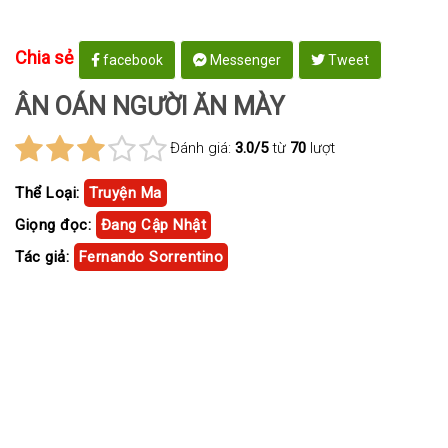
Chia sẻ
facebook
Messenger
Tweet
ÂN OÁN NGƯỜI ĂN MÀY
Đánh giá:
3.0/5
từ
70
lượt
Thể Loại:
Truyện Ma
Giọng đọc:
Đang Cập Nhật
Tác giả:
Fernando Sorrentino