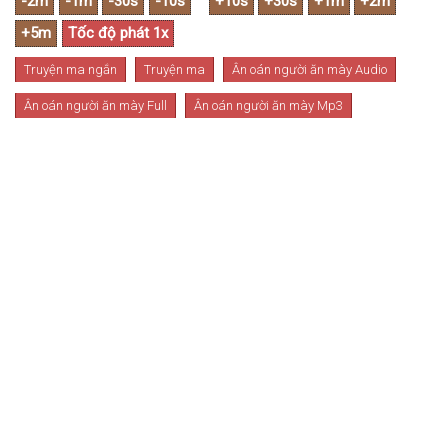
Truyện ma ngắn
Truyện ma
Ân oán người ăn mày Audio
Ân oán người ăn mày Full
Ân oán người ăn mày Mp3