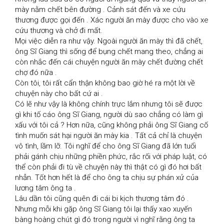
mày nằm chết bên đường . Cảnh sát đến và xe cứu 
thương được gọi đến . Xác người ăn mày được cho vào xe 
cứu thương và chở đi mất.

Mọi việc diễn ra như vậy. Ngoài người ăn mày thì đã chết, 
ông Sĩ Giang thì sống để bụng chết mang theo, chẳng ai 
còn nhắc đến cái chuyện người ăn mày chết đường chết 
chợ đó nữa .

Còn tôi, tôi rất cẩn thận không bao giờ hé ra một lời về 
chuyện này cho bất cứ ai .

Có lẽ như vậy là không chính trực lắm nhưng tôi sẽ được 
gì khi tố cáo ông Sĩ Giang, người dù sao chẳng có làm gì 
xấu với tôi cả ? Hơn nữa, cũng không phải ông Sĩ Giang cố 
tình muốn sát hại người ăn mày kia . Tất cả chỉ là chuyện 
vô tình, lầm lỡ. Tôi nghĩ để cho ông Sĩ Giang đã lớn tuổi 
phải gánh chịu những phiền phức, rắc rối với pháp luật, có 
thể còn phải đi tù về chuyện này thì thật có gì đó hơi bất 
nhẫn. Tốt hơn hết là để cho ông ta chịu sự phán xử của 
lương tâm ông ta .

Lâu dần tôi cũng quên đi cái bi kịch thương tâm đó . 
Nhưng mỗi khi gặp ông Sĩ Giang tôi lại thấy xao xuyến 
bàng hoàng chút gì đó trong người vì nghĩ rằng ông ta 