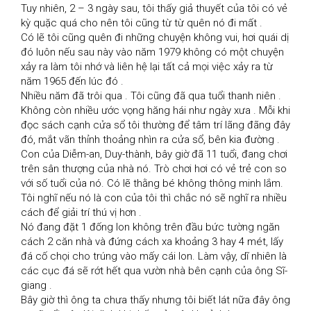
Tuy nhiên, 2 – 3 ngày sau, tôi thấy giả thuyết của tôi có vẻ 
kỳ quặc quá cho nên tôi cũng từ từ quên nó đi mất .

Có lẽ tôi cũng quên đi những chuyện không vui, hơi quái dị 
đó luôn nếu sau này vào năm 1979 không có một chuyện 
xảy ra làm tôi nhớ và liên hệ lại tất cả mọi việc xảy ra từ 
năm 1965 đến lúc đó .

Nhiều năm đã trôi qua . Tôi cũng đã qua tuổi thanh niên . 
Không còn nhiều ước vọng hăng hái như ngày xưa . Mỗi khi 
đọc sách cạnh cửa sổ tôi thường để tâm trí lãng đãng đây 
đó, mắt vãn thỉnh thoảng nhìn ra cửa sổ, bên kia đường .

Con của Diễm-an, Duy-thành, bây giờ đã 11 tuổi, đang chơi 
trên sân thượng của nhà nó. Trò chơi hơi có vẻ trẻ con so 
với số tuổi của nó. Có lẽ thằng bé không thông minh lắm. 
Tôi nghĩ nếu nó là con của tôi thì chắc nó sẽ nghĩ ra nhiều 
cách để giải trí thú vị hơn .

Nó đang đặt 1 đống lon không trên đầu bức tường ngăn 
cách 2 căn nhà và đứng cách xa khoảng 3 hay 4 mét, lấy 
đá cố chọi cho trúng vào mấy cái lon. Làm vậy, dĩ nhiên là 
các cục đá sẽ rớt hết qua vườn nhà bên cạnh của ông Sĩ-
giang .

Bây giờ thì ông ta chưa thấy nhưng tôi biết lát nữa đây ông 