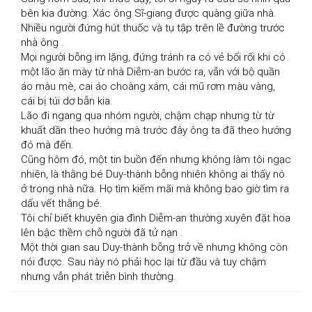
bên kia đường. Xác ông Sĩ-giang được quàng giữa nhà.

Nhiều người đứng hút thuốc và tụ tập trên lề đường trước 
nhà ông .

Mọi người bỗng im lặng, đứng tránh ra có vẻ bối rối khi có 
một lão ăn mày từ nhà Diễm-an bước ra, vẫn với bộ quần 
áo màu mè, cai áo choàng xám, cái mũ rơm màu vàng, 
cái bị túi dơ bẫn kia.

Lão đi ngang qua nhóm người, chậm chạp nhưng từ từ 
khuất dần theo hướng mà trước đây ông ta đã theo hướng 
đó mà đến.

Cũng hôm đó, một tin buồn đến nhưng không làm tôi ngạc 
nhiên, là thằng bé Duy-thành bỗng nhiên không ai thấy nó 
ở trong nhà nữa. Họ tìm kiếm mãi mà không bao giờ tìm ra 
dấu vết thằng bé.

Tôi chỉ biết khuyên gia đình Diễm-an thường xuyên đặt hoa 
lên bậc thềm chỗ người đã tử nạn .

Một thời gian sau Duy-thành bỗng trở về nhưng không còn 
nói được. Sau này nó phải học lại từ đầu và tuy chậm 
nhưng vẫn phát triễn bình thường.