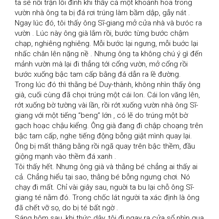
ta sẽ nổi trận lôi đình khi thấy cả một khoảnh hoa trong 
vườn nhà ông ta bị đá rơi trúng làm bầm dập, gẫy nát .

Ngay lúc đó, tôi thấy ông Sĩ-giang mở cửa nhà và bưóc ra 
vườn . Lúc này ông già lắm rồi, bước từng bước chậm 
chạp, nghiêng nghiêng. Mỗi bước lại ngưng, mỗi buớc lại 
nhấc chân lên nặng nề . Nhưng ông ta không chú ý gì đến 
mảnh vườn mà lại đi thẳng tới cổng vườn, mở cổng rồi 
bước xuống bậc tam cấp bằng đá dẫn ra lề đường.

Trong lúc đó thì thằng bé Duy-thành, không nhìn thấy ông 
già, cuối cùng đã chọi trúng một cái lon. Cái lon văng lên, 
rớt xuống bờ tường vài lần, rồi rớt xuống vườn nhà ông Sĩ-
giang với một tiếng “beng” lớn , có lẽ do trúng một bờ 
gạch hoạc chậu kiểng. Ông già đang đi chập choạng trên 
bậc tam cấp, nghe tiếng động bỗng giật mình quay lại. 
Ông bị mất thăng bằng rồi ngã quay trên bậc thềm, đầu 
giộng mạnh vào thềm đá xanh .

Tôi thấy hết. Nhưng ông già và thằng bé chẳng ai thấy ai 
cả. Chẳng hiểu tại sao, thằng bé bỗng ngưng chơi. Nó 
chạy đi mất. Chỉ vài giây sau, nguời ta bu lại chỗ ông Sĩ-
giang té nằm đó. Trong chốc lát người ta xác định là ông 
đã chết vỡ sọ, do bị té bất ngờ .

Sáng hôm sau, khi thức dậy, tôi đi ngay ra cửa sổ nhìn qua 