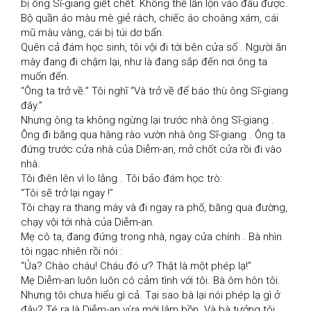
bị ông Sĩ-giang giết chết. Không thể lẫn lộn vào đâu được. 
Bộ quần áo màu mè giẻ rách, chiếc áo choàng xám, cái 
mũ màu vàng, cái bị túi dơ bẩn.

Quên cả đám học sinh, tôi vội đi tới bên cửa sổ . Người ăn 
mày đang đi chậm lại, như là đang sắp đến nơi ông ta 
muốn đến.

“Ông ta trở về.” Tôi nghĩ “Và trở về để báo thù ông Sĩ-giang 
đây.”

Nhưng ông ta không ngừng lại trước nhà ông Sĩ-giang . 
Ông đi băng qua hàng rào vườn nhà ông Sĩ-giang . Ông ta 
đứng trước cửa nhà của Diễm-an, mở chốt cửa rồi đi vào 
nhà.

Tôi điên lên vì lo lắng . Tôi bảo đám học trò:

“Tôi sẽ trở lại ngay !”

Tôi chạy ra thang máy và đi ngay ra phố, băng qua đường, 
chạy vội tới nhà của Diễm-an.

Mẹ cô ta, đang đứng trong nhà, ngay cửa chính . Bà nhìn 
tôi ngạc nhiên rồi nói :

“Ủa? Chào cháu! Cháu đó ư? Thật là một phép lạ!”

Mẹ Diễm-an luôn luôn có cảm tình với tôi. Bà ôm hôn tôi. 
Nhưng tôi chưa hiểu gì cả. Tại sao bà lại nói phép lạ gì ở 
đây? Té ra là Diễm-an vừa mới lâm bồn. Và bà tưởng tôi 