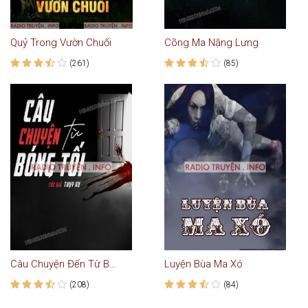
Quỷ Trong Vườn Chuối
Cõng Ma Nặng Lưng
(261)
(85)
Câu Chuyện Đến Từ Bóng Tối
Luyện Bùa Ma Xó
(208)
(84)