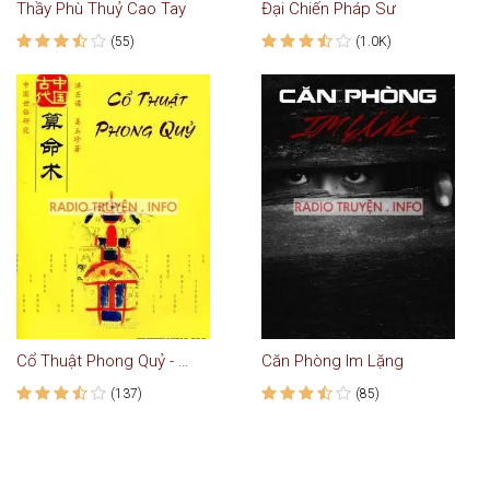
Thầy Phù Thuỷ Cao Tay
Đại Chiến Pháp Sư
(55)
(1.0K)
Cổ Thuật Phong Quỷ - Truyện Ma Kinh Dị
Căn Phòng Im Lặng
(137)
(85)