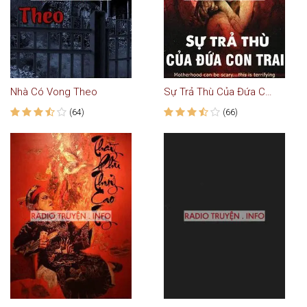
Nhà Có Vong Theo
Sự Trả Thù Của Đứa Con Trai - Truyện Kinh Dị
(64)
(66)