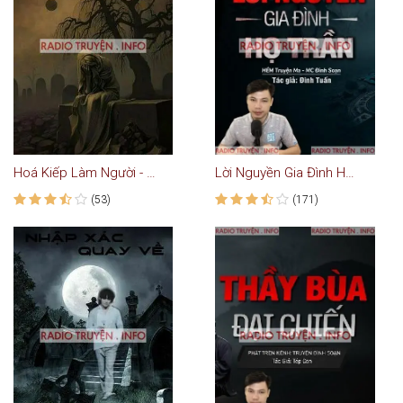
Hoá Kiếp Làm Người - Truyện Ma
Lời Nguyền Gia Đình Họ Trần
(53)
(171)