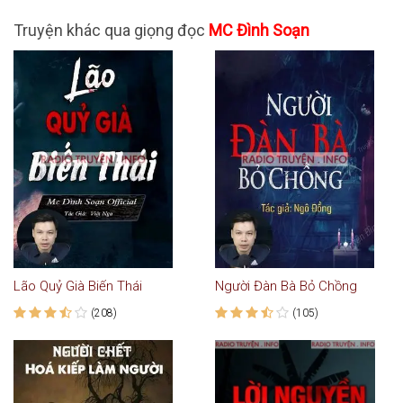
Truyện khác qua giọng đọc
MC Đình Soạn
Lão Quỷ Già Biến Thái
Người Đàn Bà Bỏ Chồng
(208)
(105)