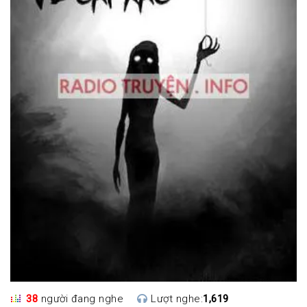
38
người đang nghe
Lượt nghe:
1,619