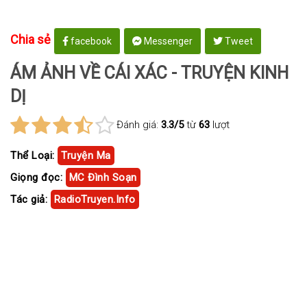
Chia sẻ
facebook
Messenger
Tweet
ÁM ẢNH VỀ CÁI XÁC - TRUYỆN KINH
DỊ
Đánh giá:
3.3/5
từ
63
lượt
Thể Loại:
Truyện Ma
Giọng đọc:
MC Đình Soạn
Tác giả:
RadioTruyen.Info