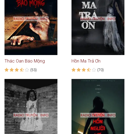
Thác Oan Báo Mộng
Hồn Ma Trả Ơn
(53)
(70)