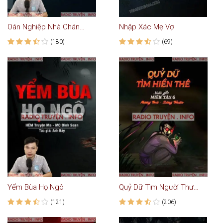
Oán Nghiệp Nhà Chánh Cảnh
Nhập Xác Mẹ Vợ
(180)
(69)
Yểm Bùa Họ Ngô
Quỷ Dữ Tìm Người Thương
(121)
(206)