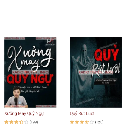
Xưởng May Quỷ Ngự
Quỷ Rút Lưỡi
(199)
(120)