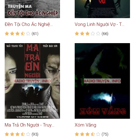
Đền Tội Cho Ác Nghiệp - Truyện Ma
Vong Linh Người Vợ - Truyện Ma
(61)
(66)
Ma Trả Ơn Người - Truyện Ma
Xóm Vắng
(93)
(75)