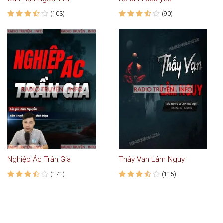
(103)
(90)
Nghiệp Ác Trần Gia
Thầy Vạn Lâm Nguy
(171)
(115)