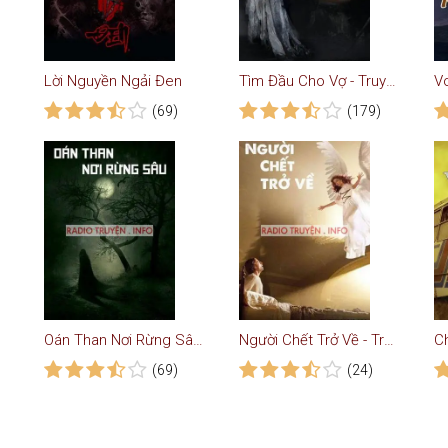
Lời Nguyền Ngải Đen
Tìm Đầu Cho Vợ - Truyện Ma
(69)
(179)
Oán Than Nơi Rừng Sâu - Truyện Kinh Dị
Người Chết Trở Về - Truyện Kinh Dị
C
(69)
(24)