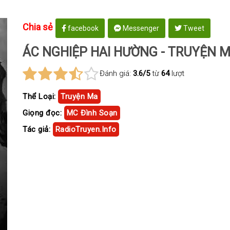
Chia sẻ
facebook
Messenger
Tweet
ÁC NGHIỆP HAI HƯỜNG - TRUYỆN 
Đánh giá:
3.6/5
từ
64
lượt
Thể Loại:
Truyện Ma
Giọng đọc:
MC Đình Soạn
Tác giả:
RadioTruyen.Info