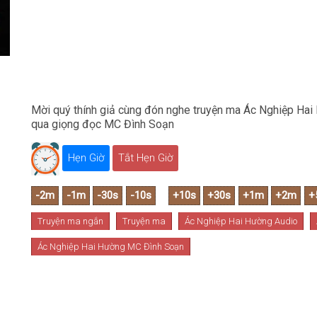
Mời quý thính giả cùng đón nghe truyện ma Ác Nghiệp Hai 
qua giọng đọc MC Đình Soạn
Hẹn Giờ
Tắt Hẹn Giờ
Truyện ma ngắn
Truyện ma
Ác Nghiệp Hai Hường Audio
Ác Nghiệp Hai Hường MC Đình Soạn