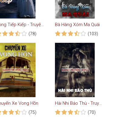
Vong Tiếp Kiếp - Truyện Ma
Bà Hàng Xóm Ma Quái
(78)
(103)
huyến Xe Vong Hồn
Hài Nhi Báo Thù - Truyện Ma Kinh Dị
(75)
(70)