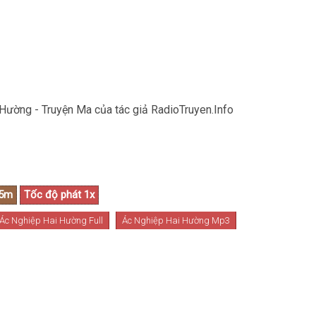
Hường - Truyện Ma của tác giả RadioTruyen.Info
Ác Nghiệp Hai Hường Full
Ác Nghiệp Hai Hường Mp3