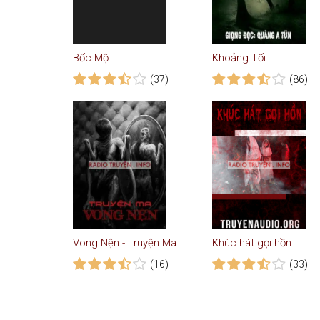
Bốc Mộ
Khoảng Tối
(37)
(86)
Vong Nện - Truyện Ma Kinh Dị
Khúc hát gọi hồn
(16)
(33)