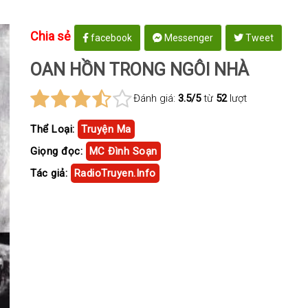
Chia sẻ
facebook
Messenger
Tweet
OAN HỒN TRONG NGÔI NHÀ
Đánh giá:
3.5/5
từ
52
lượt
Thể Loại:
Truyện Ma
Giọng đọc:
MC Đình Soạn
Tác giả:
RadioTruyen.Info