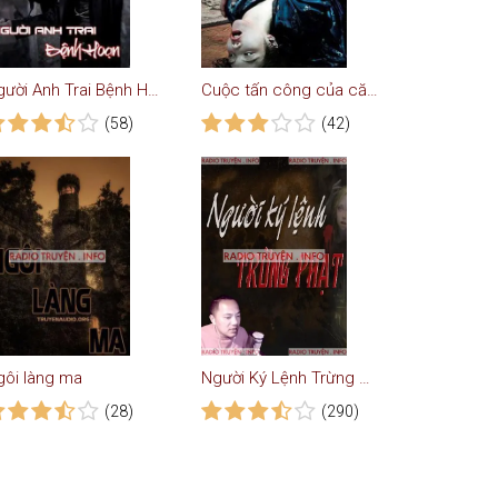
Người Anh Trai Bệnh Hoạn - Truyện Ma
Cuộc tấn công của căn bệnh lạ
(58)
(42)
gôi làng ma
Người Ký Lệnh Trừng Phạt
(28)
(290)