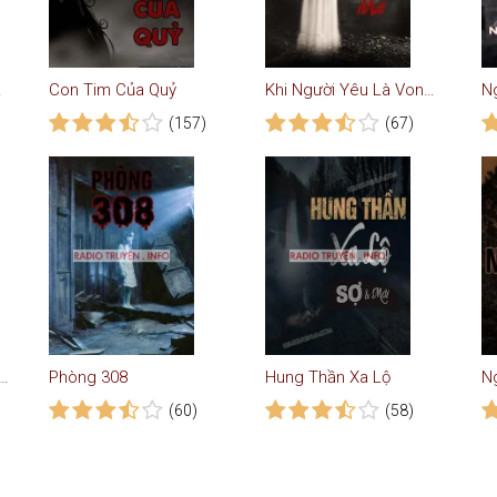
uyện Ma
Con Tim Của Quỷ
Khi Người Yêu Là Vong Ma
(157)
(67)
ồn Báo Thù - Truyện Kinh Dị
Phòng 308
Hung Thần Xa Lộ
N
(60)
(58)