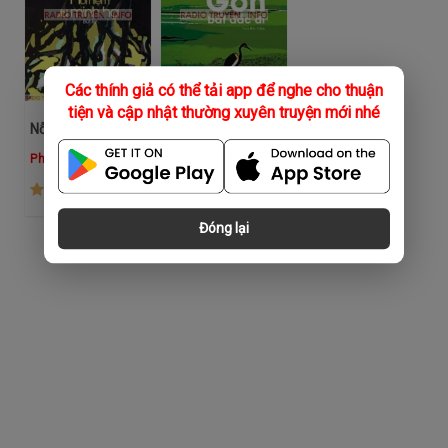
Các thính giả có thể tải app để nghe cho thuận
tiện và cập nhật thường xuyên truyện mới nhé
Nỗi Niềm U Minh Hạ
Người Sài Gòn Bất Đắc Dĩ
Phương Thúy
Kim Phượng
(241)
(310)
Đóng lại