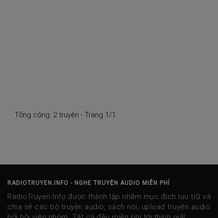
Tổng cộng: 2 truyện - Trang 1/1
RADIOTRUYEN.INFO - NGHE TRUYỆN AUDIO MIỄN PHÍ
RadioTruyen.Info được thành lập nhằm mục đích lưu trữ và
chia sẻ các bộ truyện audio, sách nói, upload truyện audio
bởi hội viên nhóm. Tất cả đều miễn phí tới thính giả!