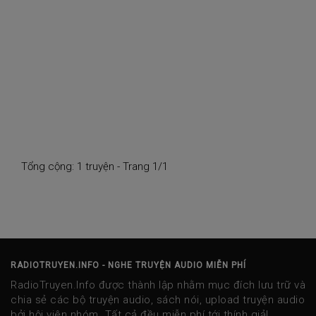
Tổng cộng: 1 truyện - Trang 1/1
RADIOTRUYEN.INFO - NGHE TRUYỆN AUDIO MIỄN PHÍ
RadioTruyen.Info được thành lập nhằm mục đích lưu trữ và
chia sẻ các bộ truyện audio, sách nói, upload truyện audio
bởi hội viên nhóm. Tất cả đều miễn phí tới thính giả!