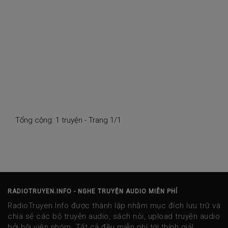
Tổng cộng: 1 truyện - Trang 1/1
RADIOTRUYEN.INFO - NGHE TRUYỆN AUDIO MIỄN PHÍ
RadioTruyen.Info được thành lập nhằm mục đích lưu trữ và
chia sẻ các bộ truyện audio, sách nói, upload truyện audio
bởi hội viên nhóm. Tất cả đều miễn phí tới thính giả!