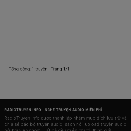
Tổng cộng: 1 truyện - Trang 1/1
RADIOTRUYEN.INFO - NGHE TRUYỆN AUDIO MIỄN PHÍ
RadioTruyen.Info được thành lập nhằm mục đích lưu trữ và
chia sẻ các bộ truyện audio, sách nói, upload truyện audio
bởi hội viên nhóm. Tất cả đều miễn phí tới thính giả!