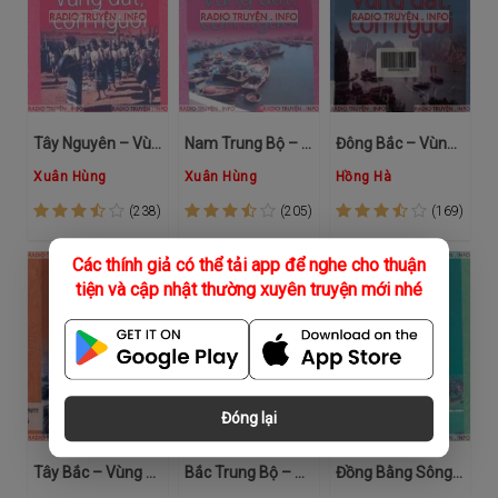
Tây Nguyên – Vùng Đất Và Con Người
Nam Trung Bộ – Vùng Đất, Con Người
Đông Bắc – Vùng Đất, Con Người
Xuân Hùng
Xuân Hùng
Hồng Hà
(238)
(205)
(169)
Các thính giả có thể tải app để nghe cho thuận
tiện và cập nhật thường xuyên truyện mới nhé
Đóng lại
Tây Bắc – Vùng Đất, Con Người
Bắc Trung Bộ – Vùng Đất, Con Người
Đồng Bằng Sông Hồng - Vùng Đất, Con Người