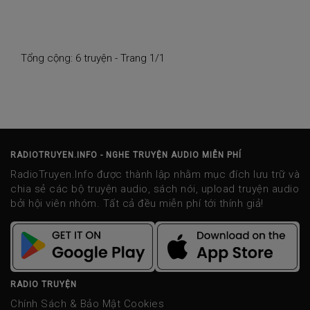
Tổng cộng: 6 truyện - Trang 1/1
RADIOTRUYEN.INFO - NGHE TRUYỆN AUDIO MIỄN PHÍ
RadioTruyen.Info được thành lập nhằm mục đích lưu trữ và
chia sẻ các bộ truyện audio, sách nói, upload truyện audio
bởi hội viên nhóm. Tất cả đều miễn phí tới thính giả!
RADIO TRUYỆN
Chính Sách & Bảo Mật Cookies