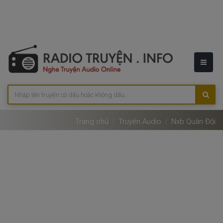
Trang chủ
Truyện Audio
Nxb Quân Đội