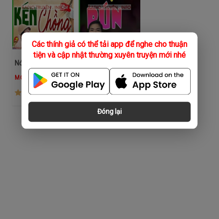
Các thính giả có thể tải app để nghe cho thuận
tiện và cập nhật thường xuyên truyện mới nhé
Nói Lời Yêu Anh
Mợ Bún
MC Kim Thanh
MC Kim Thanh
(262)
(890)
Đóng lại