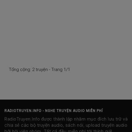
Tổng cộng: 2 truyện - Trang 1/1
RADIOTRUYEN.INFO - NGHE TRUYỆN AUDIO MIỄN PHÍ
RadioTruyen.Info được thành lập nhằm mục đích lưu trữ và
chia sẻ các bộ truyện audio, sách nói, upload truyện audio
bởi hội viên nhóm. Tất cả đều miễn phí tới thính giả!