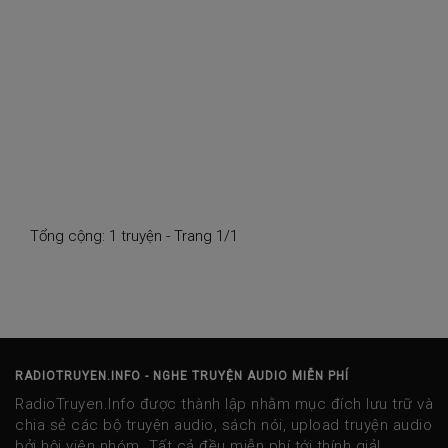
Tổng cộng: 1 truyện - Trang 1/1
RADIOTRUYEN.INFO - NGHE TRUYỆN AUDIO MIỄN PHÍ
RadioTruyen.Info được thành lập nhằm mục đích lưu trữ và
chia sẻ các bộ truyện audio, sách nói, upload truyện audio
bởi hội viên nhóm. Tất cả đều miễn phí tới thính giả!