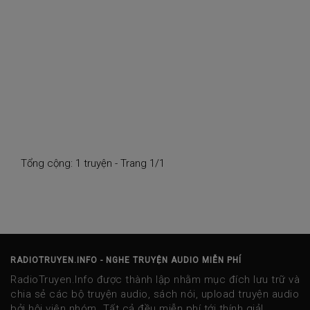
Tổng cộng: 1 truyện - Trang 1/1
RADIOTRUYEN.INFO - NGHE TRUYỆN AUDIO MIỄN PHÍ
RadioTruyen.Info được thành lập nhằm mục đích lưu trữ và
chia sẻ các bộ truyện audio, sách nói, upload truyện audio
bởi hội viên nhóm. Tất cả đều miễn phí tới thính giả!