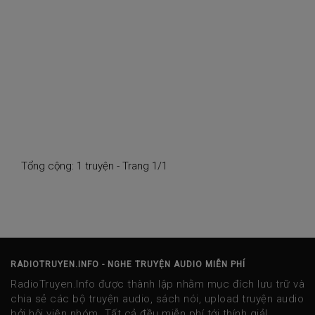
Tổng cộng: 1 truyện - Trang 1/1
RADIOTRUYEN.INFO - NGHE TRUYỆN AUDIO MIỄN PHÍ
RadioTruyen.Info được thành lập nhằm mục đích lưu trữ và
chia sẻ các bộ truyện audio, sách nói, upload truyện audio
bởi hội viên nhóm. Tất cả đều miễn phí tới thính giả!