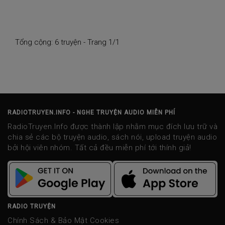
Tổng cộng: 6 truyện - Trang 1/1
RADIOTRUYEN.INFO - NGHE TRUYỆN AUDIO MIỄN PHÍ
RadioTruyen.Info được thành lập nhằm mục đích lưu trữ và
chia sẻ các bộ truyện audio, sách nói, upload truyện audio
bởi hội viên nhóm. Tất cả đều miễn phí tới thính giả!
RADIO TRUYỆN
Chính Sách & Bảo Mật Cookies