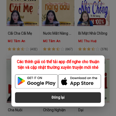
Cãi Cha Cãi Mẹ
Nước Mắt Nàng Dâu
Bí Mật Nhà Chồng
MC Tâm An
MC Tâm An
MC Thu Huệ
(402)
(667)
(378)
Các thính giả có thể tải app để nghe cho thuận
tiện và cập nhật thường xuyên truyện mới nhé
Đóng lại
Cha Nuôi
Chồng Nghiện
Dại