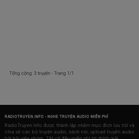
Tổng cộng: 3 truyện - Trang 1/1
RADIOTRUYEN.INFO - NGHE TRUYỆN AUDIO MIỄN PHÍ
RadioTruyen.Info được thành lập nhằm mục đích lưu trữ và
chia sẻ các bộ truyện audio, sách nói, upload truyện audio
bởi hội viên nhóm. Tất cả đều miễn phí tới thính giả!