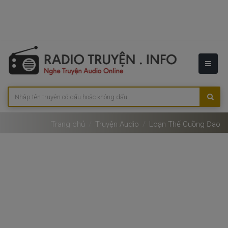
Trang chủ
Truyện Audio
Loạn Thế Cuồng Đao​​