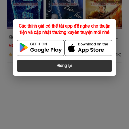
Các thính giả có thể tải app để nghe cho thuận
tiện và cập nhật thường xuyên truyện mới nhé
Kiếm Tiên Ở Đây - Tuấn Anh
Kiếm Tiên Ở Đây
Đao Kiếm Thần Hoàng
MC Tuấn Anh
Lão Trần
AI Nam
(2.7K)
(7.6K)
(3.5K)
Đóng lại